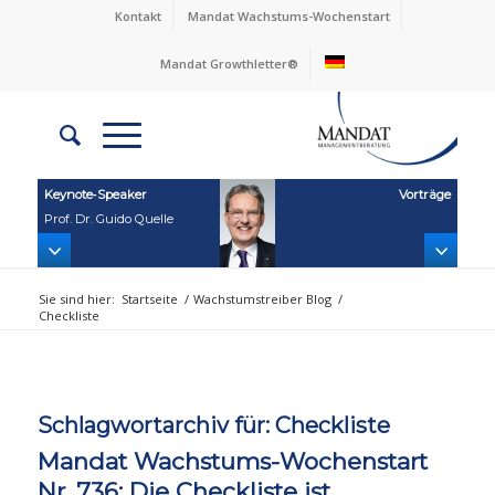
Kontakt
Mandat Wachstums-Wochenstart
Mandat Growthletter®
Keynote‑Speaker
Vorträge
Prof. Dr. Guido Quelle
Sie sind hier:
Startseite
/
Wachstumstreiber Blog
/
Checkliste
Schlagwortarchiv für:
Checkliste
Mandat Wachstums-Wochenstart
Nr. 736: Die Checkliste ist