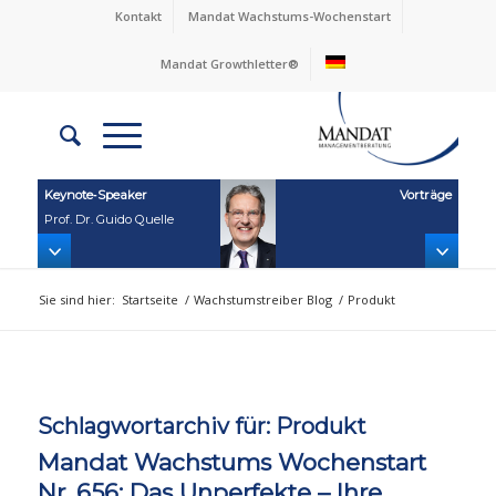
Kontakt
Mandat Wachstums-Wochenstart
Mandat Growthletter®
Keynote‑Speaker
Vorträge
Prof. Dr. Guido Quelle
Sie sind hier:
Startseite
/
Wachstumstreiber Blog
/
Produkt
Schlagwortarchiv für:
Produkt
Mandat Wachstums Wochenstart
Nr. 656: Das Unperfekte – Ihre