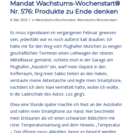
Mandat Wachstums-Wochenstart®
Nr. 576: Produkte zu Ende denken
/
8. Mai 2023
in
Wachstums-Wochenstart
,
Wachstums-Wochenstart
Es muss irgendwann im vergangenen Februar gewesen
sein, jedenfalls war es noch äußerst kalt draußen: Ich
hatte mir für den Weg vom Flughafen München zu einigen
geschäftlichen Terminen einen Leihwagen der oberen
Mittelklasse gemietet, richtete mich in der Garage am
Flughafen „häuslich“ ein, warf mein Gepäck in den
Kofferraum, hing mein Sakko hinten an den Haken,
verstaute meine Aktentasche und legte mein Smartphone,
nachdem ich dem Navi vermittelt hatte, wohin ich wollte,
in die Ladeschale des Autos. Los ging’s.
Etwa eine Stunde später machte ich Rast an der Autobahn
und nahm mein Smartphone zur Hand. Wer beschreibt
mein Erstaunen als ich einen schwarzen Bildschirm mit
roter Temperaturwarnung und dem Hinweis „Temperatur
– Das iPhone muss abkühlen, bevor es benutzt werden