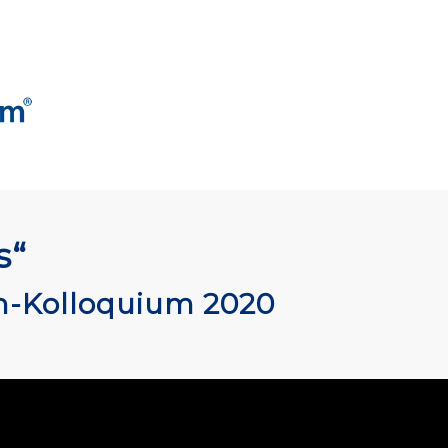
s“
en-Kolloquium 2020