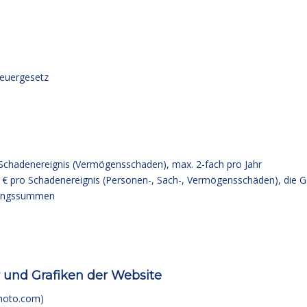
euergesetz
ro Schadenereignis (Vermögensschaden), max. 2-fach pro Jahr
00 € pro Schadenereignis (Personen-, Sach-, Vermögensschäden), die Ge
ckungssummen
 und Grafiken der Website
photo.com)