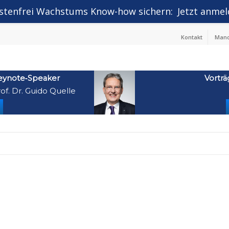
stenfrei Wachstums Know-how sichern:
Jetzt anmel
Kontakt
Mand
eynote‑Speaker
Vorträ
of. Dr. Guido Quelle