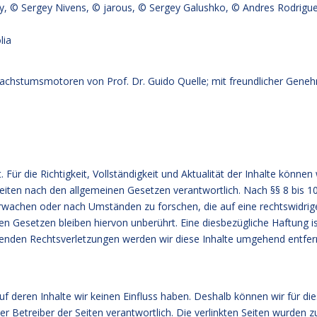
y, © Sergey Nivens, © jarous, © Sergey Galushko, © Andres Rodrigue
lia
achstumsmotoren von Prof. Dr. Guido Quelle; mit freundlicher Geneh
t. Für die Richtigkeit, Vollständigkeit und Aktualität der Inhalte kön
eiten nach den allgemeinen Gesetzen verantwortlich. Nach §§ 8 bis 10 
wachen oder nach Umständen zu forschen, die auf eine rechtswidrige 
 Gesetzen bleiben hiervon unberührt. Eine diesbezügliche Haftung is
enden Rechtsverletzungen werden wir diese Inhalte umgehend entfer
uf deren Inhalte wir keinen Einfluss haben. Deshalb können wir für 
 oder Betreiber der Seiten verantwortlich. Die verlinkten Seiten wurde