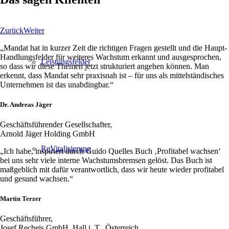
Zurück
Weiter
„Mandat hat in kurzer Zeit die richtigen Fragen gestellt und die Haupt-
Handlungsfelder für weiteres Wachstum erkannt und ausgesprochen,
Leistungsfelder
so dass wir diese Themen jetzt strukturiert angehen können. Man
erkennt, dass Mandat sehr praxisnah ist – für uns als mittelständisches
Unternehmen ist das unabdingbar.“
Dr. Andreas Jäger
Geschäftsführender Gesellschafter,
Arnold Jäger Holding GmbH
ReVitalisierung
„Ich habe, inspiriert durch Guido Quelles Buch ‚Profitabel wachsen‘
bei uns sehr viele interne Wachstumsbremsen gelöst. Das Buch ist
maßgeblich mit dafür verantwortlich, dass wir heute wieder profitabel
und gesund wachsen.“
Martin Terzer
Geschäftsführer,
Josef Recheis GmbH, Hall i. T., Österreich