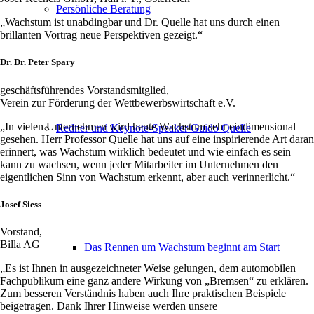
Persönliche Beratung
„Wachstum ist unabdingbar und Dr. Quelle hat uns durch einen
brillanten Vortrag neue Perspektiven gezeigt.“
Dr. Dr. Peter Spary
geschäftsführendes Vorstandsmitglied,
Verein zur Förderung der Wettbewerbswirtschaft e.V.
„In vielen Unternehmen wird heute Wachstum sehr eindimensional
Redner und Keynote-Speaker Guido Quelle
gesehen. Herr Professor Quelle hat uns auf eine inspirierende Art daran
erinnert, was Wachstum wirklich bedeutet und wie einfach es sein
kann zu wachsen, wenn jeder Mitarbeiter im Unternehmen den
eigentlichen Sinn von Wachstum erkennt, aber auch verinnerlicht.“
Josef Siess
Vorstand,
Billa AG
Das Rennen um Wachstum beginnt am Start
„Es ist Ihnen in ausgezeichneter Weise gelungen, dem automobilen
Fachpublikum eine ganz andere Wirkung von „Bremsen“ zu erklären.
Zum besseren Verständnis haben auch Ihre praktischen Beispiele
beigetragen. Dank Ihrer Hinweise werden unsere