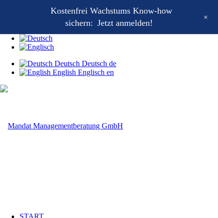
Kostenfrei Wachstums Know-how
Kontakt
+
Mandat Wachstums-Wochenstart
sichern:
Jetzt anmelden!
Mandat Growthletter®
Deutsch
Deutsch
de
English
Englisch
en
START