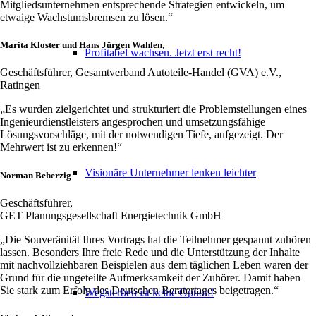
Mitgliedsunternehmen entsprechende Strategien entwickeln, um
etwaige Wachstumsbremsen zu lösen.“
Marita Kloster und Hans Jürgen Wahlen,
Profitabel wachsen. Jetzt erst recht!
Geschäftsführer, Gesamtverband Autoteile-Handel (GVA) e.V.,
Ratingen
„Es wurden zielgerichtet und strukturiert die Problemstellungen eines
Ingenieurdienstleisters angesprochen und umsetzungsfähige
Lösungsvorschläge, mit der notwendigen Tiefe, aufgezeigt. Der
Mehrwert ist zu erkennen!“
Visionäre Unternehmer lenken leichter
Norman Beherzig
Geschäftsführer,
GET Planungsgesellschaft Energietechnik GmbH
„Die Souveränität Ihres Vortrags hat die Teilnehmer gespannt zuhören
lassen. Besonders Ihre freie Rede und die Unterstützung der Inhalte
mit nachvollziehbaren Beispielen aus dem täglichen Leben waren der
Grund für die ungeteilte Aufmerksamkeit der Zuhörer. Damit haben
Sie stark zum Erfolg des Deutschen Beratertages beigetragen.“
Wegsterben ist keine Option!