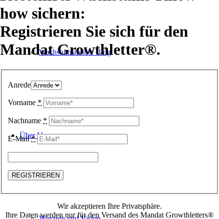
how sichern:
Registrieren Sie sich für den
Mandat Growthletter®.
Wachstumstreiber Blog
Anrede
Vorname
*
Nachname
*
Über Uns
E-Mail
*
Wir akzeptieren Ihre Privatsphäre.
Ihre Daten werden nur für den Versand des Mandat Growthletters®
Wurzeln und Vision