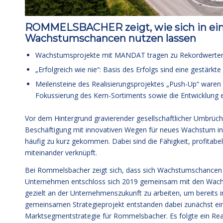
ROMMELSBACHER zeigt, wie sich in ei
Wachstumschancen nutzen lassen
Wachstumsprojekte mit MANDAT tragen zu Rekordwerten 
„Erfolgreich wie nie“: Basis des Erfolgs sind eine gest
Meilensteine des Realisierungsprojektes „Push-Up“ waren
Fokussierung des Kern-Sortiments sowie die Entwicklung ei
Vor dem Hintergrund gravierender gesellschaftlicher Umbrüch
Beschäftigung mit innovativen Wegen für neues Wachstum in 
häufig zu kurz gekommen. Dabei sind die Fähigkeit, profitab
miteinander verknüpft.
Bei Rommelsbacher zeigt sich, dass sich Wachstumschancen 
Unternehmen entschloss sich 2019 gemeinsam mit den W
gezielt an der Unternehmenszukunft zu arbeiten, um bereits im
gemeinsamen Strategieprojekt entstanden dabei zunächst ein
Marktsegmentstrategie für Rommelsbacher. Es folgte ein Rea