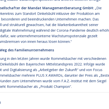
sgesellschafter der Mandat Managementberatung GmbH:
„Die
ekenntnis zum Standort Dinkelsbühl inklusive der Produktion am
nem besonderen und beeindruckenden Unternehmen machen. Das
ll und strukturell gewachsen, hat die Markenbekanntheit seiner
digitale Wahrnehmung während der Corona-Pandemie deutlich erhöht
d dafür, wie unternehmensinterne Wachstumspotenziale gezielt
tumsbremsen von innen heraus lösen können.“
n Weg des Familienunternehmens
cklung in den letzten Jahren wurde Rommelsbacher mit verschiedenen
Dinkelsbühl den Bayerischen Mittelstandspreis 2022. Infolge wurde
 und Digitalisierung als „Arbeitgeber der Zukunft“ und von Focus
ommelsbacher mehrere PLUS X AWARDs, darunter der Preis als „Best
r Kunden zum Unternehmen wurde vom F.A.Z.-Institut mit dem Siegel
sieht Rommelsbacher als „Produkt Champion“.
H