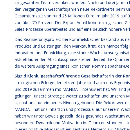
im gesamten Team verankert wurden. Nach rund drei Jahren h
den vergangenen Geschäftsjahren neue Rekordwerte beim Umsa
Gesamtumsatz von rund 25 Millionen Euro im Jahr 2019 auf ü
von über 70 Prozent. Der Export-Anteil konnte im gleichen Ze
Sales-Prozesse überarbeitet und auf eine deutlich höhere V
Das Realisierungsprojekt bei Rommelsbacher bestand aus ne
Produkte und Leistungen, den Marktauftritt, den Markterfolg 
Innovation und Entwicklung, eine starke Wachstumsorganisat
aktuell laufenden Abschlussphase stehen derzeit die Optimie
die weitere Ausprägung eines ikonischen Rommelsbacher-Des
Sigrid Klenk, geschäftsführende Gesellschafterin der 
strategischen Erfolge der letzten Jahre sind auch das Ergeb
und 2019 zusammen mit MANDAT intensiviert hat. Wir sind jet
gelungen, unsere Strategie weiter zu schärfen und unseren 
Up‘ hat uns auf ein neues Niveau gehoben. Die Rekordwerte b
MANDAT hat uns inhaltlich und prozessual auf unserem Wach
haben wir unter Beweis gestellt, dass gesundes Wachstum auch
besondere Dynamik und Motivation im Team entstanden – trot
Dieses positive Mindset ist ein zentrales Element zur Absiche