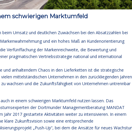
nem schwierigen Marktumfeld
beim Umsatz und deutlichen Zuwächsen bei den Absatzzahlen bei
ärkte Markenwahrnehmung und ein hohes Maß an Kundenorientierung
 die Verfünffachung der Markenreichweite, die Bewertung und
ner pragmatischen Vertriebsstrategie national und international
e und anhaltendem Chaos in den Lieferketten ist die strategische
vielen mittelständischen Unternehmen in den zurückliegenden Jahren
el zu wachsen und die Zukunftsfähigkeit von Unternehmen untrennbar
auch in einem schwierigen Marktumfeld nutzen lassen. Das
achstumsexperten der Dortmunder Managementberatung MANDAT
 Jahr 2017 gestartete Aktivitäten weiter zu intensivieren. In einem
e klare Zukunftsvision sowie eine entsprechende
lisierungsprojekt „Push-Up“, bei dem die Ansätze für neues Wachst