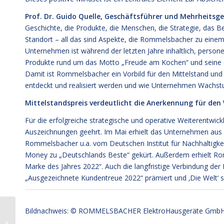
Prof. Dr. Guido Quelle, Geschäftsführer und Mehrheit
Geschichte, die Produkte, die Menschen, die Strategie, das B
Standort – all das sind Aspekte, die Rommelsbacher zu ei
Unternehmen ist während der letzten Jahre inhaltlich, persone
Produkte rund um das Motto „Freude am Kochen“ und seine 
Damit ist Rommelsbacher ein Vorbild für den Mittelstand un
entdeckt und realisiert werden und wie Unternehmen Wachs
Mittelstandspreis verdeutlicht die Anerkennung für de
Für die erfolgreiche strategische und operative Weiterentwi
Auszeichnungen geehrt. Im Mai erhielt das Unternehmen aus 
Rommelsbacher u.a. vom Deutschen Institut für Nachhaltigkeit
Money zu „Deutschlands Beste“ gekürt. Außerdem erhielt R
Marke des Jahres 2022“. Auch die langfristige Verbindung de
„Ausgezeichnete Kundentreue 2022“ prämiert und ‚Die Welt‘ 
Bildnachweis: © ROMMELSBACHER ElektroHausgeräte Gmb
Mandat Wachstums-
Wochenstart® Nr. 540: