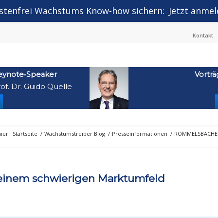
stenfrei Wachstums Know-how sichern:
Jetzt anmel
Kontakt
eynote‑Speaker
Vorträ
of. Dr. Guido Quelle
hier:
Startseite
/
Wachstumstreiber Blog
/
Presseinformationen
/
ROMMELSBACHER z
einem schwierigen Marktumfeld