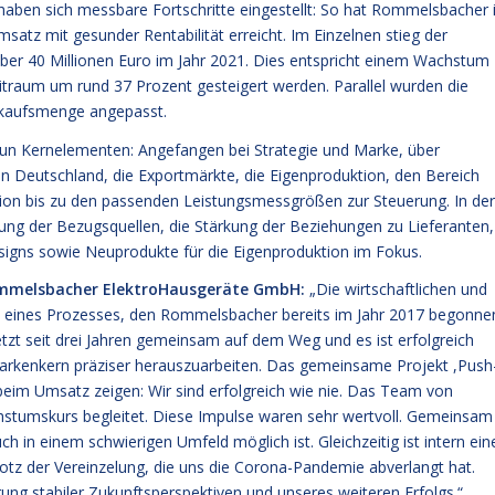
aben sich messbare Fortschritte eingestellt: So hat Rommelsbacher 
tz mit gesunder Rentabilität erreicht. Im Einzelnen stieg der
ber 40 Millionen Euro im Jahr 2021. Dies entspricht einem Wachstum
itraum um rund 37 Prozent gesteigert werden. Parallel wurden die
erkaufsmenge angepasst.
un Kernelementen: Angefangen bei Strategie und Marke, über
in Deutschland, die Exportmärkte, die Eigenproduktion, den Bereich
ion bis zu den passenden Leistungsmessgrößen zur Steuerung. In der
rung der Bezugsquellen, die Stärkung der Beziehungen zu Lieferanten,
igns sowie Neuprodukte für die Eigenproduktion im Fokus.
Rommelsbacher ElektroHausgeräte GmbH:
„Die wirtschaftlichen und
nis eines Prozesses, den Rommelsbacher bereits im Jahr 2017 begonne
zt seit drei Jahren gemeinsam auf dem Weg und es ist erfolgreich
Markenkern präziser herauszuarbeiten. Das gemeinsame Projekt ,Push
eim Umsatz zeigen: Wir sind erfolgreich wie nie. Das Team von
stumskurs begleitet. Diese Impulse waren sehr wertvoll. Gemeinsam
 in einem schwierigen Umfeld möglich ist. Gleichzeitig ist intern ein
z der Vereinzelung, die uns die Corona-Pandemie abverlangt hat.
rung stabiler Zukunftsperspektiven und unseres weiteren Erfolgs.“