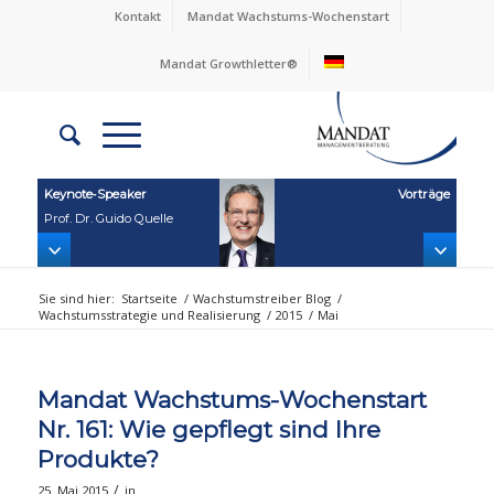
Kontakt
Mandat Wachstums-Wochenstart
Mandat Growthletter®
Keynote‑Speaker
Vorträge
Prof. Dr. Guido Quelle
Sie sind hier:
Startseite
/
Wachstumstreiber Blog
/
Wachstumsstrategie und Realisierung
/
2015
/
Mai
Mandat Wachstums-Wochenstart
Nr. 161: Wie gepflegt sind Ihre
Produkte?
/
25. Mai 2015
in