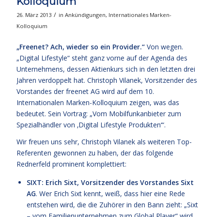
Kolloquium
/
26. März 2013
in
Ankündigungen
,
Internationales Marken-
Kolloquium
„Freenet? Ach, wieder so ein Provider.“
Von wegen.
„Digital Lifestyle“ steht ganz vorne auf der Agenda des
Unternehmens, dessen Aktienkurs sich in den letzten drei
Jahren verdoppelt hat. Christoph Vilanek, Vorsitzender des
Vorstandes der freenet AG wird auf dem 10.
Internationalen Marken-Kolloquium zeigen, was das
bedeutet. Sein Vortrag: „Vom Mobilfunkanbieter zum
Spezialhändler von ‚Digital Lifestyle Produkten‘“.
Wir freuen uns sehr, Christoph Vilanek als weiteren Top-
Referenten gewonnen zu haben, der das folgende
Rednerfeld prominent komplettiert:
SIXT: Erich Sixt, Vorsitzender des Vorstandes Sixt
AG
. Wer Erich Sixt kennt, weiß, dass hier eine Rede
entstehen wird, die die Zuhörer in den Bann zieht: „Sixt
– vom Familienunternehmen zum Global Player“ wird