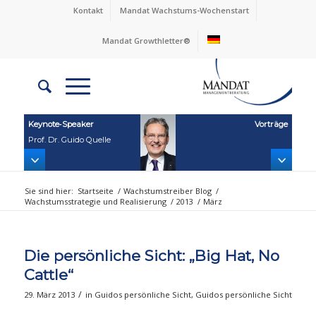
Kontakt
Mandat Wachstums-Wochenstart
Mandat Growthletter®
Keynote‑Speaker
Vorträge
Prof. Dr. Guido Quelle
Sie sind hier:
Startseite
/
Wachstumstreiber Blog
/
Wachstumsstrategie und Realisierung
/
2013
/
März
Die persönliche Sicht: „Big Hat, No
Cattle“
/
29. März 2013
in
Guidos persönliche Sicht
,
Guidos persönliche Sicht