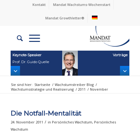
Kontakt
Mandat Wachstums-Wochenstart
Mandat Growthletter®
Keynote‑Speaker
Vorträge
Prof. Dr. Guido Quelle
Sie sind hier:
Startseite
/
Wachstumstreiber Blog
/
Wachstumsstrategie und Realisierung
/
2011
/
November
Die Notfall-Mentalität
/
24. November 2011
in
Persönliches Wachstum
,
Persönliches
Wachstum