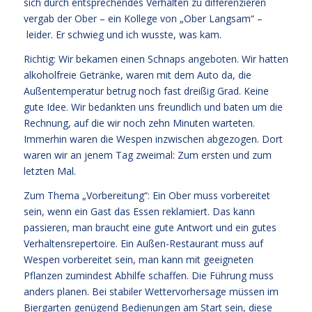
sich durch entsprechendes Verhalten zu differenzieren
vergab der Ober – ein Kollege von „Ober Langsam“ –
leider. Er schwieg und ich wusste, was kam.
Richtig: Wir bekamen einen Schnaps angeboten. Wir hatten
alkoholfreie Getränke, waren mit dem Auto da, die
Außentemperatur betrug noch fast dreißig Grad. Keine
gute Idee. Wir bedankten uns freundlich und baten um die
Rechnung, auf die wir noch zehn Minuten warteten.
Immerhin waren die Wespen inzwischen abgezogen. Dort
waren wir an jenem Tag zweimal: Zum ersten und zum
letzten Mal.
Zum Thema „Vorbereitung“: Ein Ober muss vorbereitet
sein, wenn ein Gast das Essen reklamiert. Das kann
passieren, man braucht eine gute Antwort und ein gutes
Verhaltensrepertoire. Ein Außen-Restaurant muss auf
Wespen vorbereitet sein, man kann mit geeigneten
Pflanzen zumindest Abhilfe schaffen. Die Führung muss
anders planen. Bei stabiler Wettervorhersage müssen im
Biergarten genügend Bedienungen am Start sein, diese