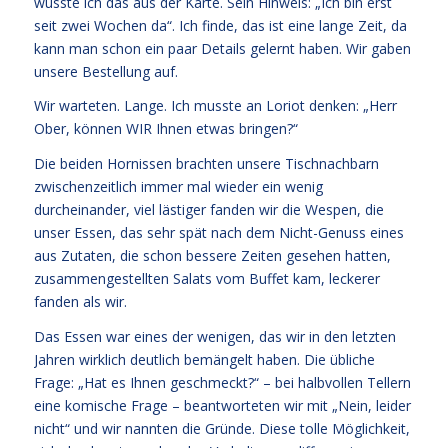
wusste ich das aus der Karte. Sein Hinweis: „Ich bin erst
seit zwei Wochen da“. Ich finde, das ist eine lange Zeit, da
kann man schon ein paar Details gelernt haben. Wir gaben
unsere Bestellung auf.
Wir warteten. Lange. Ich musste an Loriot denken: „Herr
Ober, können WIR Ihnen etwas bringen?“
Die beiden Hornissen brachten unsere Tischnachbarn
zwischenzeitlich immer mal wieder ein wenig
durcheinander, viel lästiger fanden wir die Wespen, die
unser Essen, das sehr spät nach dem Nicht-Genuss eines
aus Zutaten, die schon bessere Zeiten gesehen hatten,
zusammengestellten Salats vom Buffet kam, leckerer
fanden als wir.
Das Essen war eines der wenigen, das wir in den letzten
Jahren wirklich deutlich bemängelt haben. Die übliche
Frage: „Hat es Ihnen geschmeckt?“ – bei halbvollen Tellern
eine komische Frage – beantworteten wir mit „Nein, leider
nicht“ und wir nannten die Gründe. Diese tolle Möglichkeit,