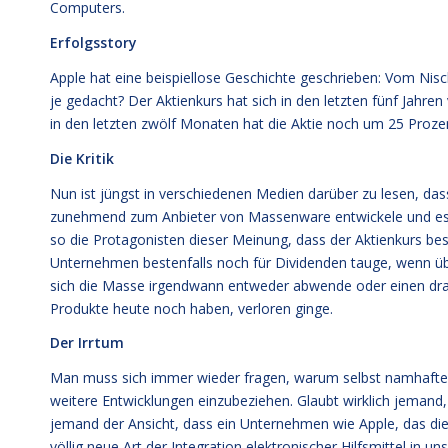
Computers.
Erfolgsstory
Apple hat eine beispiellose Geschichte geschrieben: Vom Nis
je gedacht? Der Aktienkurs hat sich in den letzten fünf Jahren
in den letzten zwölf Monaten hat die Aktie noch um 25 Prozent
Die Kritik
Nun ist jüngst in verschiedenen Medien darüber zu lesen, da
zunehmend zum Anbieter von Massenware entwickele und es mi
so die Protagonisten dieser Meinung, dass der Aktienkurs be
Unternehmen bestenfalls noch für Dividenden tauge, wenn über
sich die Masse irgendwann entweder abwende oder einen dramat
Produkte heute noch haben, verloren ginge.
Der Irrtum
Man muss sich immer wieder fragen, warum selbst namhafte Jo
weitere Entwicklungen einzubeziehen. Glaubt wirklich jemand, 
jemand der Ansicht, dass ein Unternehmen wie Apple, das die 
völlig neue Art der Integration elektronischer Hilfsmittel in 