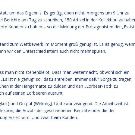
t, statt um das Ergebnis. Es genügt eben nicht, morgens um 9 Uhr zu
Berichte am Tag zu schreiben, 150 Artikel in der Kollektion zu habe
erte Kunden zu haben – so die Meinung der Protagonisten der „Es-ist
Abstand zum Wettbewerb im Moment groß genug ist. Es ist genug, wen
enn wir den Unterschied intern auch nicht mehr spüren.
dass man nicht stehenbleibt. Dass man weitermacht, obwohl sich ein
as „Es ist nie genug“ soll dazu antreiben, immer dafür Sorge zu tragen,
ruhen in der Hängematte zu dulden und den „Lorbeer-Tod“ zu
ch auf seinen Lorbeeren ausruht.
keit) und Output (Wirkung). Und zwar zwingend. Die Arbeitszeit ist
llektion, die Anzahl der geschriebenen Berichte oder die der
kung erzielt wird. Und zwar beim Kunden.