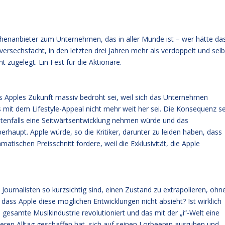
chenanbieter zum Unternehmen, das in aller Munde ist – wer hätte da
 versechsfacht, in den letzten drei Jahren mehr als verdoppelt und selb
 zugelegt. Ein Fest für die Aktionäre.
ss Apples Zukunft massiv bedroht sei, weil sich das Unternehmen
t dem Lifestyle-Appeal nicht mehr weit her sei. Die Konsequenz se
stenfalls eine Seitwärtsentwicklung nehmen würde und das
haupt. Apple würde, so die Kritiker, darunter zu leiden haben, dass
ischen Preisschnitt fordere, weil die Exklusivität, die Apple
urnalisten so kurzsichtig sind, einen Zustand zu extrapolieren, ohn
dass Apple diese möglichen Entwicklungen nicht absieht? Ist wirklich
gesamte Musikindustrie revolutioniert und das mit der „i“-Welt eine
unseren Alltag geschaffen hat, sich auf seinen Lorbeeren ausruhen und