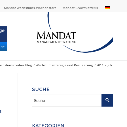
Mandat Wachstums-Wochenstart
Mandat Growthletter®
ge
chstumstreiber Blog
/
Wachstumsstrategie und Realisierung
/
2011
/
Juli
SUCHE
t
KATEGORIEN