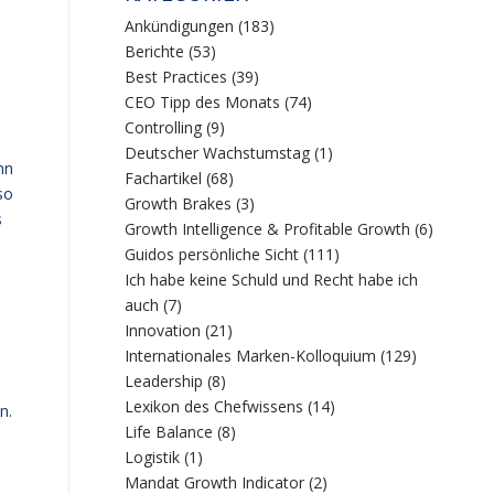
Ankündigungen
(183)
Berichte
(53)
Best Practices
(39)
CEO Tipp des Monats
(74)
Controlling
(9)
Deutscher Wachstumstag
(1)
nn
Fachartikel
(68)
so
Growth Brakes
(3)
s
Growth Intelligence & Profitable Growth
(6)
Guidos persönliche Sicht
(111)
Ich habe keine Schuld und Recht habe ich
auch
(7)
Innovation
(21)
Internationales Marken-Kolloquium
(129)
Leadership
(8)
Lexikon des Chefwissens
(14)
n.
Life Balance
(8)
Logistik
(1)
Mandat Growth Indicator
(2)