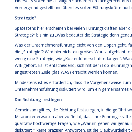
Einerseits sollen die allfälligen Sacharbeiten fachgerecht dur
Vordergrund gestellt und überdies sollen Führungskräfte auch 
Strategie?
Spätestens hier erscheinen bei vielen Führungskräften aber d
Strategie?“ bis hin zu „Was bedeutet die Strategie denn gen
Was der Unternehmensführung leicht von den Lippen geht, fäll
die „Strategie“? Wird hier nicht ein großes Wort aufgebläht, 
wenig eine Strategie, wie „Kostenführerschaft erlangen“. War
WIE gehört. Es ist entscheidend, sich mit der (Top-)Führu
angestrebten Ziele (das WAS) erreicht werden können.
Mindestens ist es erforderlich, dass die Vorgehensweise zum
Unternehmensführung diskutiert wird, um ein gemeinsames V
Die Richtung festlegen
Gemeinsam gilt es, die Richtung festzulegen, in die geführt w
Mitarbeiter erwarten aber zu Recht, dass ihre Führungskräfte 
qualitativ hochwertige Fragen, wie „Warum gehen wir genau i
diskutiert?“ keine präzisen Antworten, ist die Glaubwürdigkeit