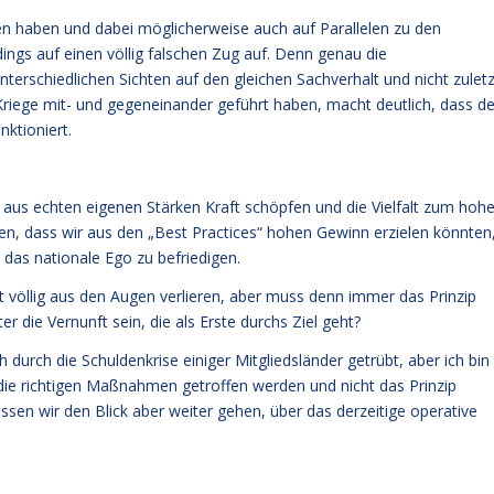
gen haben und dabei möglicherweise auch auf Parallelen zu den
dings auf einen völlig falschen Zug auf. Denn genau die
terschiedlichen Sichten auf den gleichen Sachverhalt und nicht zuletz
e Kriege mit- und gegeneinander geführt haben, macht deutlich, dass de
ktioniert.
 aus echten eigenen Stärken Kraft schöpfen und die Vielfalt zum hoh
en, dass wir aus den „Best Practices“ hohen Gewinn erzielen könnten
 das nationale Ego zu befriedigen.
ht völlig aus den Augen verlieren, aber muss denn immer das Prinzip
 die Vernunft sein, die als Erste durchs Ziel geht?
ch durch die Schuldenkrise einiger Mitgliedsländer getrübt, aber ich bin
die richtigen Maßnahmen getroffen werden und nicht das Prinzip
sen wir den Blick aber weiter gehen, über das derzeitige operative