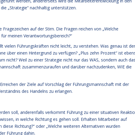
chgeführt werden, andererseits wird die Mitarbeiterentwicklung in den
die „Strategie“ nachhaltig unterstützen.
ie Fragezeichen auf der Stirn. Die Fragen reichen von „Welche
au für meinen Verantwortungsbereich?“
t vielen Führungskräften nicht leicht, zu verstehen. Was genau ist de
ohne über einen Hintergrund zu verfügen? „Plus zehn Prozent“ ist eben
um nicht? Weil zu einer Strategie nicht nur das WAS, sondern auch da
ngsmannschaft zusammenzuraufen und darüber nachzudenken, WIE die
 Erreichen der Ziele auf Vorschlag der Führungsmannschaft mit der
erständnis des Handelns zu erlangen.
erden soll, anderenfalls verkommt Führung zu einer situativen Reaktio
wissen, in welche Richtung es gehen soll. Erhalten Mitarbeiter auf
n diese Richtung?“ oder „Welche weiteren Alternativen wurden
 der Führung dahin.