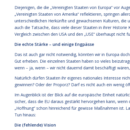
Diejenigen, die die „Vereinigten Staaten von Europa“ vor Au
„Vereinigten Staaten von Amerika“ reflektieren, springen aller
unterschiedlichen Herkünfte und gewachsenen Kulturen, die un
auch die Tatsache, dass viele dieser Staaten in ihrer Histori
Vergleich zwischen den USA und den „USE“ überhaupt nicht fun
Die echte Stärke – und einige Engpässe
Das ist auch gar nicht notwendig, könnten wir in Europa doch
Gut erheben. Die einzelnen Staaten haben so vieles beizutrag
wenn – ja, wenn – wir nicht dauernd damit beschäftigt wären,
Natürlich dürfen Staaten ihr eigenes nationales Interesse nic
gewinnen? Oder der Proporz? Darf es nicht auch ein wenig öfter
Im Augenblick ist der Blick auf die europäische Einheit natürli
sicher, dass die EU daraus gestärkt hervorgehen kann, wenn 
„Hoffnung“ schon hinreichend für gewisse Maßnahmen ist. Las
Tun hinaus:
Die (fehlende) Vision