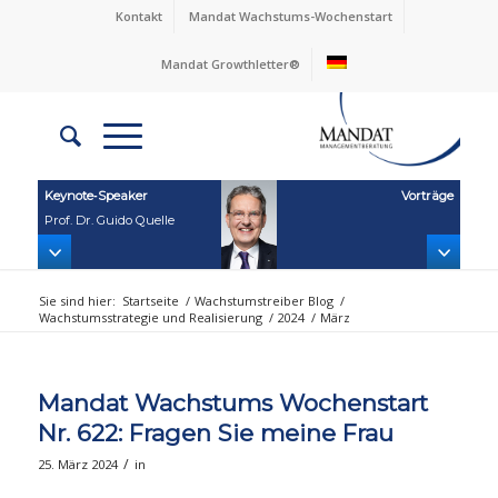
Kontakt
Mandat Wachstums-Wochenstart
Mandat Growthletter®
Keynote‑Speaker
Vorträge
Prof. Dr. Guido Quelle
Sie sind hier:
Startseite
/
Wachstumstreiber Blog
/
Wachstumsstrategie und Realisierung
/
2024
/
März
Mandat Wachstums Wochenstart
Nr. 622: Fragen Sie meine Frau
/
25. März 2024
in