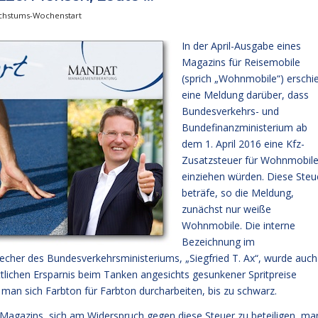
chstums-Wochenstart
In der April-Ausgabe eines
Magazins für Reisemobile
(sprich „Wohnmobile“) erschi
eine Meldung darüber, dass
Bundesverkehrs- und
Bundefinanzministerium ab
dem 1. April 2016 eine Kfz-
Zusatzsteuer für Wohnmobil
einziehen würden. Diese Steu
beträfe, so die Meldung,
zunächst nur weiße
Wohnmobile. Die interne
Bezeichnung im
recher des Bundesverkehrsministeriums, „Siegfried T. Ax“, wurde auch
ttlichen Ersparnis beim Tanken angesichts gesunkener Spritpreise
 man sich Farbton für Farbton durcharbeiten, bis zu schwarz.
 Magazins, sich am Widerspruch gegen diese Steuer zu beteiligen, ma