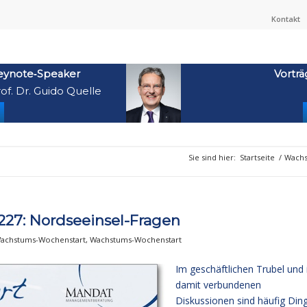
Kontakt
eynote‑Speaker
Vorträ
of. Dr. Guido Quelle
Sie sind hier:
Startseite
/
Wachs
27: Nordseeinsel-Fragen
achstums-Wochenstart
,
Wachstums-Wochenstart
Im geschäftlichen Trubel und 
damit verbundenen
Diskussionen sind häufig Din