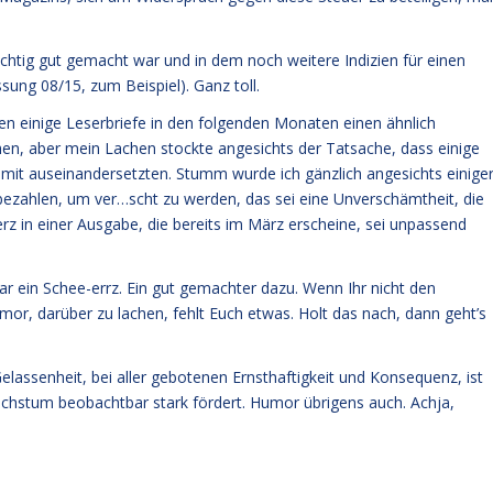
richtig gut gemacht war und in dem noch weitere Indizien für einen
sung 08/15, zum Beispiel). Ganz toll.
ten einige Leserbriefe in den folgenden Monaten einen ähnlich
en, aber mein Lachen stockte angesichts der Tatsache, dass einige
it auseinandersetzten. Stumm wurde ich gänzlich angesichts einige
ezahlen, um ver…scht zu werden, das sei eine Unverschämtheit, die
rz in einer Ausgabe, die bereits im März erscheine, sei unpassend
ar ein Schee-errz. Ein gut gemachter dazu. Wenn Ihr nicht den
mor, darüber zu lachen, fehlt Euch etwas. Holt das nach, dann geht’s
lassenheit, bei aller gebotenen Ernsthaftigkeit und Konsequenz, ist
achstum beobachtbar stark fördert. Humor übrigens auch. Achja,