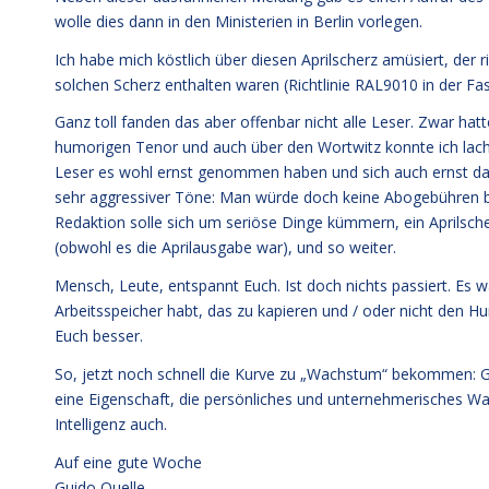
wolle dies dann in den Ministerien in Berlin vorlegen.
Ich habe mich köstlich über diesen Aprilscherz amüsiert, der 
solchen Scherz enthalten waren (Richtlinie RAL9010 in der Fas
Ganz toll fanden das aber offenbar nicht alle Leser. Zwar hat
humorigen Tenor und auch über den Wortwitz konnte ich lach
Leser es wohl ernst genommen haben und sich auch ernst dam
sehr aggressiver Töne: Man würde doch keine Abogebühren b
Redaktion solle sich um seriöse Dinge kümmern, ein Aprilsche
(obwohl es die Aprilausgabe war), und so weiter.
Mensch, Leute, entspannt Euch. Ist doch nichts passiert. Es w
Arbeitsspeicher habt, das zu kapieren und / oder nicht den Hu
Euch besser.
So, jetzt noch schnell die Kurve zu „Wachstum“ bekommen: Ge
eine Eigenschaft, die persönliches und unternehmerisches W
Intelligenz auch.
Auf eine gute Woche
Guido Quelle