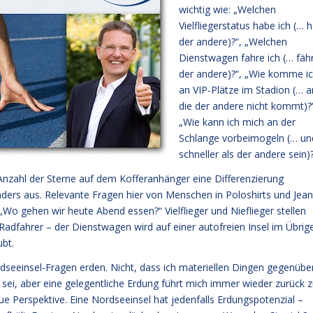
wichtig wie: „Welchen
Vielfliegerstatus habe ich (… h
der andere)?“, „Welchen
Dienstwagen fahre ich (… fäh
der andere)?“, „Wie komme i
an VIP-Plätze im Stadion (… a
die der andere nicht kommt)?
„Wie kann ich mich an der
Schlange vorbeimogeln (… un
schneller als der andere sein)?
 Anzahl der Sterne auf dem Kofferanhänger eine Differenzierung
anders aus. Relevante Fragen hier von Menschen in Poloshirts und Jea
„Wo gehen wir heute Abend essen?“ Vielflieger und Nieflieger stellen
Radfahrer – der Dienstwagen wird auf einer autofreien Insel im Übrig
ubt.
seeinsel-Fragen erden. Nicht, dass ich materiellen Dingen gegenübe
t sei, aber eine gelegentliche Erdung führt mich immer wieder zurück z
e Perspektive. Eine Nordseeinsel hat jedenfalls Erdungspotenzial –