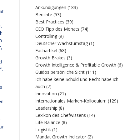
Ankündigungen
(183)
at
Berichte
(53)
Best Practices
(39)
rt
CEO Tipp des Monats
(74)
ch
Controlling
(9)
n
Deutscher Wachstumstag
(1)
“,
Fachartikel
(68)
Growth Brakes
(3)
d
Growth Intelligence & Profitable Growth
(6)
“.
Guidos persönliche Sicht
(111)
Ich habe keine Schuld und Recht habe ich
auch
(7)
ns
Innovation
(21)
Internationales Marken-Kolloquium
(129)
en
Leadership
(8)
Lexikon des Chefwissens
(14)
r
Life Balance
(8)
ur
Logistik
(1)
Mandat Growth Indicator
(2)