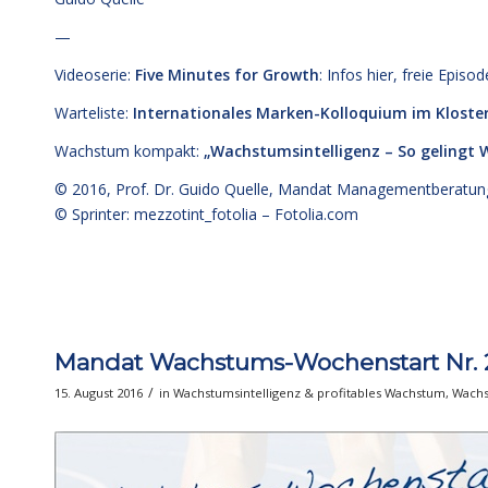
—
Videoserie:
Five Minutes for Growth
: Infos
hier,
freie Episo
Warteliste:
Internationales Marken-Kolloquium im Kloste
Wachstum kompakt:
„Wachstumsintelligenz – So gelingt
© 2016,
Prof. Dr. Guido Quelle
, Mandat Managementberatun
© Sprinter: mezzotint_fotolia –
Fotolia.com
Mandat Wachstums-Wochenstart Nr. 
/
15. August 2016
in
Wachstumsintelligenz & profitables Wachstum
,
Wachs