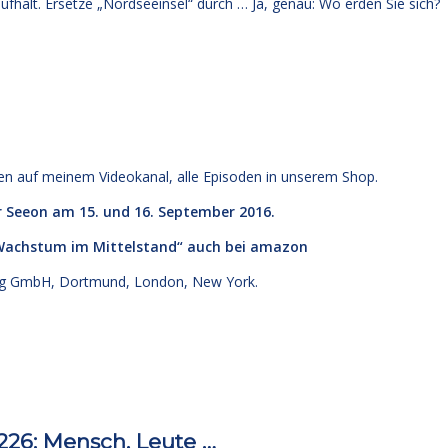
fhält. Ersetze „Nordseeinsel“ durch … Ja, genau: Wo erden Sie sich?
den
auf meinem Videokanal
, alle Episoden
in unserem Shop
.
r Seeon am 15. und 16. September 2016.
 Wachstum im Mittelstand“
auch bei amazon
g GmbH, Dortmund, London, New York.
26: Mensch, Leute …