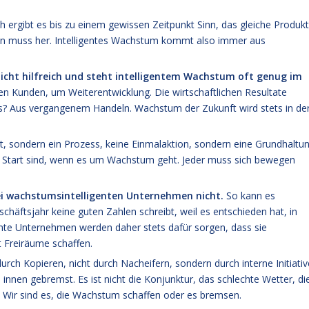
h ergibt es bis zu einem gewissen Zeitpunkt Sinn, das gleiche Produkt
tion muss her. Intelligentes Wachstum kommt also immer aus
t nicht hilfreich und steht intelligentem Wachstum oft genug im
n Kunden, um Weiterentwicklung. Die wirtschaftlichen Resultate
s? Aus vergangenem Handeln. Wachstum der Zukunft wird stets in de
kt, sondern ein Prozess, keine Einmalaktion, sondern eine Grundhaltun
am Start sind, wenn es um Wachstum geht. Jeder muss sich bewegen
bei wachstumsintelligenten Unternehmen nicht.
So kann es
äftsjahr keine guten Zahlen schreibt, weil es entschieden hat, in
gente Unternehmen werden daher stets dafür sorgen, dass sie
t Freiräume schaffen.
urch Kopieren, nicht durch Nacheifern, sondern durch interne Initiativ
nnen gebremst. Es ist nicht die Konjunktur, das schlechte Wetter, di
ll: Wir sind es, die Wachstum schaffen oder es bremsen.