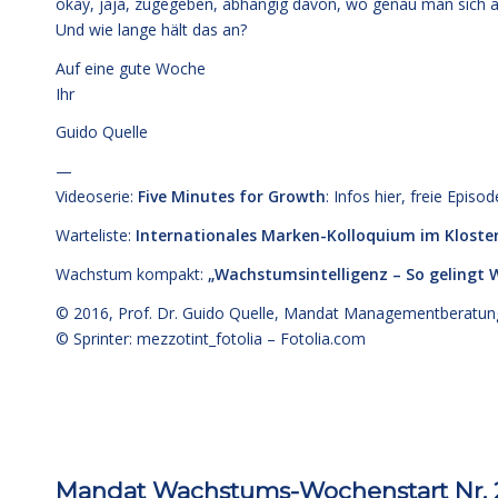
okay, jaja, zugegeben, abhängig davon, wo genau man sich au
Und wie lange hält das an?
Auf eine gute Woche
Ihr
Guido Quelle
—
Videoserie:
Five Minutes for Growth
: Infos
hier,
freie Episo
Warteliste:
Internationales Marken-Kolloquium im Kloste
Wachstum kompakt:
„Wachstumsintelligenz – So gelingt
© 2016,
Prof. Dr. Guido Quelle
, Mandat Managementberatun
© Sprinter: mezzotint_fotolia –
Fotolia.com
Mandat Wachstums-Wochenstart Nr. 2