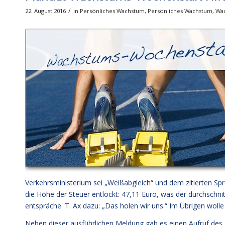
/
22. August 2016
in
Persönliches Wachstum
,
Persönliches Wachstum
,
Wa
Verkehrsministerium sei „Weißabgleich“ und dem zitierten Sp
die Höhe der Steuer entlockt: 47,11 Euro, was der durchschni
entspräche. T. Ax dazu: „Das holen wir uns.“ Im Übrigen wolle
Neben dieser ausführlichen Meldung gab es einen Aufruf des