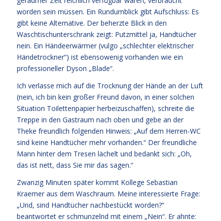
geraumer Zeit reichlich verfügbar waren, verbraucht
worden sein müssen. Ein Rundumblick gibt Aufschluss: Es
gibt keine Alternative. Der beherzte Blick in den
Waschtischunterschrank zeigt: Putzmittel ja, Handtücher
nein. Ein Händeerwärmer (vulgo „schlechter elektrischer
Händetrockner“) ist ebensowenig vorhanden wie ein
professioneller Dyson „Blade“.
Ich verlasse mich auf die Trocknung der Hände an der Luft
(nein, ich bin kein großer Freund davon, in einer solchen
Situation Toilettenpapier herbeizuschaffen), schreite die
Treppe in den Gastraum nach oben und gebe an der
Theke freundlich folgenden Hinweis: „Auf dem Herren-WC
sind keine Handtücher mehr vorhanden.“ Der freundliche
Mann hinter dem Tresen lächelt und bedankt sich: „Oh,
das ist nett, dass Sie mir das sagen.“
Zwanzig Minuten später kommt Kollege Sebastian
Kraemer aus dem Waschraum. Meine interessierte Frage:
„Und, sind Handtücher nachbestückt worden?“
beantwortet er schmunzelnd mit einem „Nein“. Er ahnte: