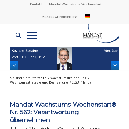
Kontakt
Mandat Wachstums-Wochenstart
Mandat Growthletter®
Keynote‑Speaker
Vorträge
Prof. Dr. Guido Quelle
Sie sind hier:
Startseite
/
Wachstumstreiber Blog
/
Wachstumsstrategie und Realisierung
/
2023
/
Januar
Mandat Wachstums-Wochenstart®
Nr. 562: Verantwortung
übernehmen
/
30. Januar 2023
in
Wachstums-Wochenstart
,
Wachstums-