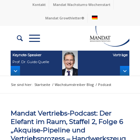
Kontakt
Mandat Wachstums-Wochenstart
Mandat Growthletter®
Keynote‑Speaker
Vorträge
Prof. Dr. Guido Quelle
Sie sind hier:
Startseite
/
Wachstumstreiber Blog
/
Podcast
Mandat Vertriebs-Podcast: Der
Elefant im Raum, Staffel 2, Folge 6
„Akquise-Pipeline und
Vertriebsprozess – Handwerkszeug