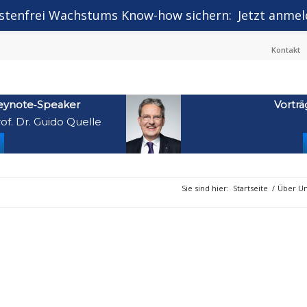
stenfrei Wachstums Know-how sichern:
Jetzt anmel
Kontakt
eynote‑Speaker
Vorträ
of. Dr. Guido Quelle
Sie sind hier:
Startseite
/
Über U