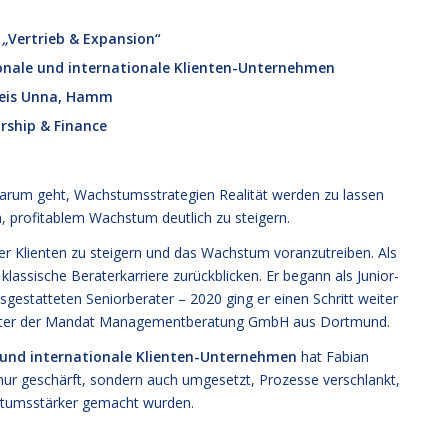
d
„
Vertrieb & Expansion“
tionale und internationale Klienten-Unternehmen
reis Unna, Hamm
ship & Finance
darum geht, Wachstumsstrategien Realität werden zu lassen
 profitablem Wachstum deutlich zu steigern.
ner Klienten zu steigern und das Wachstum voranzutreiben. Als
klassische Beraterkarriere zurückblicken. Er begann als Junior-
gestatteten Seniorberater – 2020 ging er einen Schritt weiter
after der Mandat Managementberatung GmbH aus Dortmund.
 und internationale Klienten-Unternehmen
hat Fabian
 nur geschärft, sondern auch umgesetzt, Prozesse verschlankt,
hstumsstärker gemacht wurden.