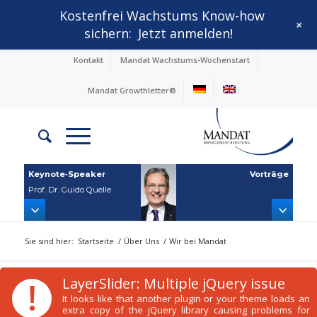
Kostenfrei Wachstums Know-how
+
sichern:
Jetzt anmelden!
Kontakt
Mandat Wachstums-Wochenstart
Mandat Growthletter®
Keynote‑Speaker
Vorträge
Prof. Dr. Guido Quelle
Sie sind hier:
Startseite
/
Über Uns
/
Wir bei Mandat
!
LayerSlider: Multiple jQuery issue
It looks like that another plugin or your theme loads an
extra copy of the jQuery library causing problems for