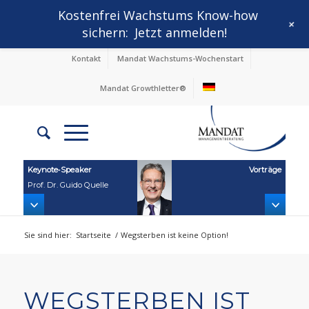
Kostenfrei Wachstums Know-how
+
sichern:
Jetzt anmelden!
Kontakt
Mandat Wachstums-Wochenstart
Mandat Growthletter®
Keynote‑Speaker
Vorträge
Prof. Dr. Guido Quelle
Sie sind hier:
Startseite
/
Wegsterben ist keine Option!
WEGSTERBEN IST