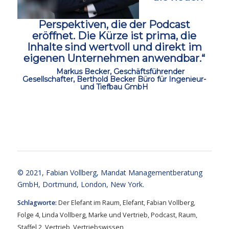
Perspektiven, die der Podcast
eröffnet.
Die Kürze ist prima, die
Inhalte sind wertvoll und direkt im
eigenen Unternehmen anwendbar.“
ccc
Markus Becker, Geschäftsführender
Gesellschafter, Berthold Becker Büro für Ingenieur-
und Tiefbau GmbH
ccc
ccc
© 2021,
Fabian Vollberg
, Mandat Managementberatung
GmbH, Dortmund, London, New York.
Schlagworte:
Der Elefant im Raum
,
Elefant
,
Fabian Vollberg
,
Folge 4
,
Linda Vollberg
,
Marke und Vertrieb
,
Podcast
,
Raum
,
Staffel 2
,
Vertrieb
,
Vertriebswissen