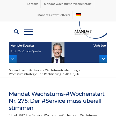
Kontakt
Mandat Wachstums-Wochenstart
Mandat Growthletter®
Keynote‑Speaker
Vorträge
Prof. Dr. Guido Quelle
Sie sind hier:
Startseite
/
Wachstumstreiber Blog
/
Wachstumsstrategie und Realisierung
/
2017
/
Juli
Mandat Wachstums-#Wochenstart
Nr. 275: Der #Service muss überall
stimmen
/
31. Juli 2017
in
Service
,
Wachstums-Wochenstart
,
Wachstums-