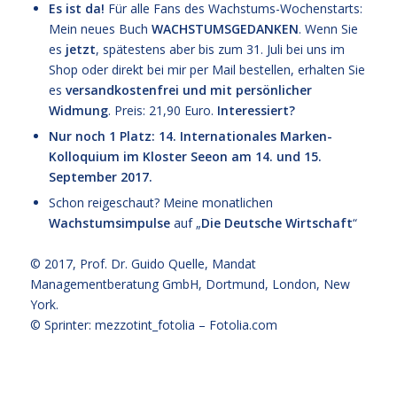
Es ist da!
Für alle Fans des Wachstums-Wochenstarts:
Mein neues Buch
WACHSTUMSGEDANKEN
. Wenn Sie
es
jetzt
, spätestens aber bis zum 31. Juli bei uns im
Shop oder direkt bei mir per Mail bestellen, erhalten Sie
es
versandkostenfrei und mit persönlicher
Widmung
. Preis: 21,90 Euro.
Interessiert?
Nur noch 1 Platz: 14. Internationales Marken-
Kolloquium im Kloster Seeon am 14. und 15.
September 2017.
Schon reigeschaut? Meine monatlichen
Wachstumsimpulse
auf „
Die Deutsche Wirtschaft
“
© 2017,
Prof. Dr. Guido Quelle
, Mandat
Managementberatung GmbH, Dortmund, London, New
York.
© Sprinter: mezzotint_fotolia –
Fotolia.com