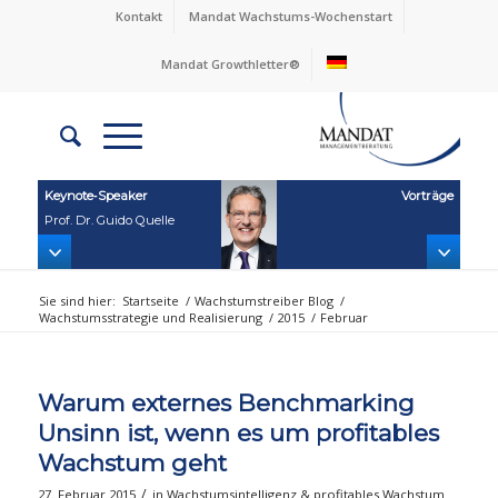
Kontakt
Mandat Wachstums-Wochenstart
Mandat Growthletter®
Keynote‑Speaker
Vorträge
Prof. Dr. Guido Quelle
Sie sind hier:
Startseite
/
Wachstumstreiber Blog
/
Wachstumsstrategie und Realisierung
/
2015
/
Februar
Warum externes Benchmarking
Unsinn ist, wenn es um profitables
Wachstum geht
/
27. Februar 2015
in
Wachstumsintelligenz & profitables Wachstum