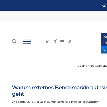
Ko
K
Pr
Sie sind hier:
Startseit
Warum externes Benchmarking Unsinn
geht
/
27. Februar 2015
in
Wachstumsintelligenz & profitables Wachstum