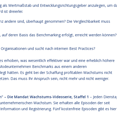
g als Wertmaßstab und Entwicklungsrichtungsgeber anzulegen, um d
ist dreierlei:
nz andere sind, überhaupt genommen? Die Vergleichbarkeit muss
e, auf deren Basis das Benchmarking erfolgt, erreicht werden können?
 Organisationen und sucht nach internen Best Practices?
es erhoben, was wesentlich effektiver war und eine erheblich höhere
nem Modeunternehmen Benchmarks aus einem anderen
gt hätten. Es geht bei der Schaffung profitablen Wachstums nicht
en. Das muss Ihr Anspruch sein, nicht mehr und nicht weniger.
h“ – Die Mandat Wachstums-Videoserie, Staffel 1
– Jeden Diensta
 unternehmerischen Wachstum. Sie erhalten alle Episoden der seit
 Information und Registrierung
. Fünf kostenfreie
Episoden gibt es hier