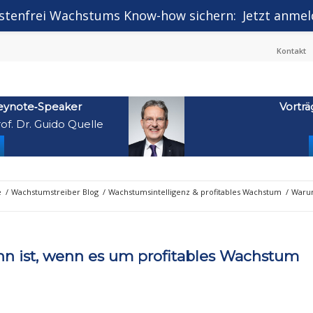
stenfrei Wachstums Know-how sichern:
Jetzt anmel
Kontakt
eynote‑Speaker
Vorträ
of. Dr. Guido Quelle
e
/
Wachstumstreiber Blog
/
Wachstumsintelligenz & profitables Wachstum
/
Warum
 ist, wenn es um profitables Wachstum