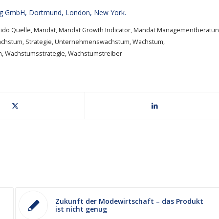
g GmbH, Dortmund, London, New York.
ido Quelle
,
Mandat
,
Mandat Growth Indicator
,
Mandat Managementberatun
Wachstum
,
Strategie
,
Unternehmenswachstum
,
Wachstum
,
m
,
Wachstumsstrategie
,
Wachstumstreiber
Zukunft der Modewirtschaft – das Produkt
ist nicht genug