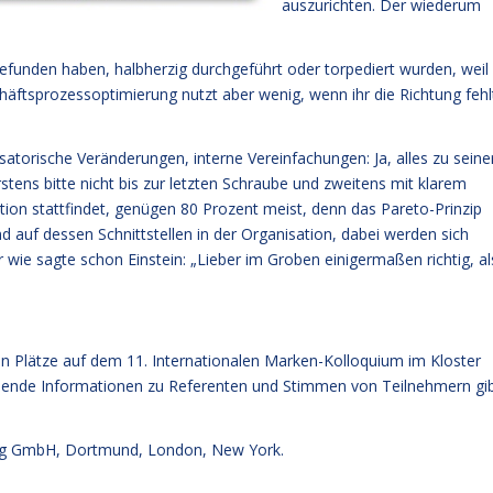
auszurichten. Der wiederum
ttgefunden haben, halbherzig durchgeführt oder torpediert wurden, weil
häftsprozessoptimierung nutzt aber wenig, wenn ihr die Richtung fehl
satorische Veränderungen, interne Vereinfachungen: Ja, alles zu seine
Erstens bitte nicht bis zur letzten Schraube und zweitens mit klarem
on stattfindet, genügen 80 Prozent meist, denn das Pareto-Prinzip
 und auf dessen Schnittstellen in der Organisation, dabei werden sich
 wie sagte schon Einstein: „Lieber im Groben einigermaßen richtig, al
ten Plätze auf dem 11. Internationalen Marken-Kolloquium im Kloster
ssende Informationen zu Referenten und Stimmen von Teilnehmern
gi
g GmbH, Dortmund, London, New York.