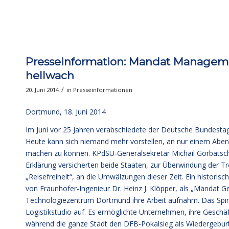
Presseinformation: Mandat Managem
hellwach
/
20. Juni 2014
in
Presseinformationen
Dortmund, 18. Juni 2014
Im Juni vor 25 Jahren verabschiedete der Deutsche Bundestag
Heute kann sich niemand mehr vorstellen, an nur einem Ab
machen zu können. KPdSU-Generalsekretär Michail Gorbatsch
Erklärung versicherten beide Staaten, zur Überwindung der T
„Reisefreiheit“, an die Umwälzungen dieser Zeit. Ein historis
von Fraunhofer-Ingenieur Dr. Heinz J. Klöpper, als „Manda
Technologiezentrum Dortmund ihre Arbeit aufnahm. Das Spin-
Logistikstudio auf. Es ermöglichte Unternehmen, ihre Geschä
während die ganze Stadt den DFB-Pokalsieg als Wiedergeburt