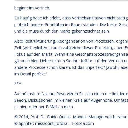
beginnt im Vertrieb.
Zu häufig habe ich erlebt, dass Vertriebsinitiativen nicht sta
plötzlich andere Prioritäten im Raum standen. Die beste Gesc
und die muss durch den Markt gekennzeichnet sein.
Also: Restrukturierung, Reorganisation von Prozessen, organi
Zeit (wir begleiten ja auch zahlreiche dieser Projekte), aber: 
Fokus auf den Markt. Wenn eine Geschäftsprozessreorganisati
gilt auch hier. Lieber richten Sie Ihre Kräfte auf den Vertrieb
andere Prozesse schon klären. Ist das unperfekt? Jawohl, aber
im Detail perfekt.“
***
Auf höchstem Niveau: Reservieren Sie sich einen der limitier
Seeon. Diskussionen im kleinen Kreis auf Augenhöhe. Umfa
es hier
, oder per E-Mail an mich.
© 2014,
Prof. Dr. Guido Quelle
, Mandat Managementberatun
© Sprinter: mezzotint_fotolia –
Fotolia.com