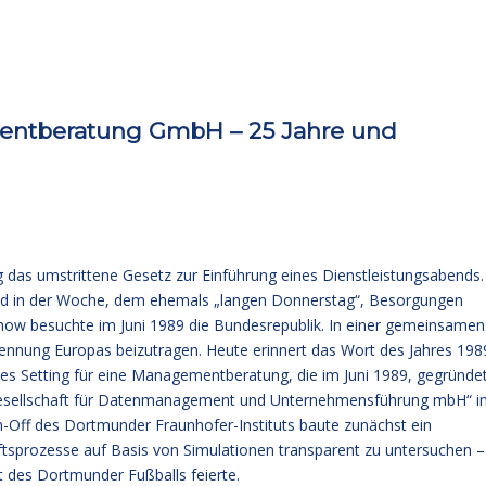
entberatung GmbH – 25 Jahre und
 das umstrittene Gesetz zur Einführung eines Dienstleistungsabends.
end in der Woche, dem ehemals „langen Donnerstag“, Besorgungen
ow besuchte im Juni 1989 die Bundesrepublik. In einer gemeinsamen
rennung Europas beizutragen. Heute erinnert das Wort des Jahres 198
ches Setting für eine Managementberatung, die im Juni 1989, gegründe
t Gesellschaft für Datenmanagement und Unternehmensführung mbH“ 
Off des Dortmunder Fraunhofer-Instituts baute zunächst ein
ftsprozesse auf Basis von Simulationen transparent zu untersuchen –
 des Dortmunder Fußballs feierte.