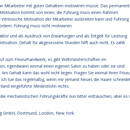
an Mitarbeiter mit guten Gehältern motivieren müsse. Das permanen
er. Motivation kommt von innen, die Führung muss einen Rahmen
 intrinsische Motivation der Mitarbeiter ausbreiten kann und Führung
fördern. Führung muss nicht motivieren.
efaktor und als Ausdruck von Erwartungen und als Entgelt für Leistung
Motivation. Gehalt für abgesessene Stunden hilft auch nicht. Es zählt
lauf zum Friseurhandwerk, es gibt Weltmeisterschaften im
von, irgendwann einmal einen eigenen Salon zu haben oder sie sind
 Am Gehalt kann das wohl nicht liegen. Fragen Sie einmal Ihren Frise
at. Ich tue das regelmäßig, wenn mir jemand Neues die Haare schneidet
chland eingeführte Mindestlohn nichts.
die mechanistischen Führungskräfte nun bitter enttäuschen, aber es i
g GmbH, Dortmund, London, New York.