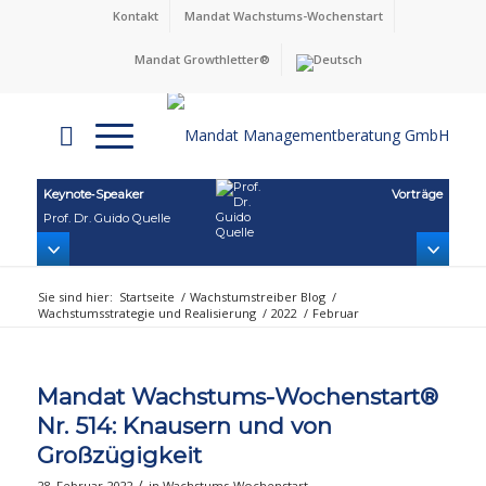
Kontakt
Mandat Wachstums-Wochenstart
Mandat Growthletter®
Keynote‑Speaker
Vorträge
Prof. Dr. Guido Quelle
Sie sind hier:
Startseite
/
Wachstumstreiber Blog
/
Wachstumsstrategie und Realisierung
/
2022
/
Februar
Mandat Wachstums-Wochenstart®
Nr. 514: Knausern und von
Großzügigkeit
/
28. Februar 2022
in
Wachstums-Wochenstart