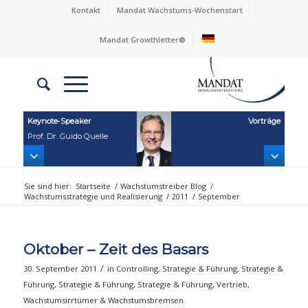
Kontakt
Mandat Wachstums-Wochenstart
Mandat Growthletter®
Keynote‑Speaker
Vorträge
Prof. Dr. Guido Quelle
Sie sind hier:
Startseite
/
Wachstumstreiber Blog
/
Wachstumsstrategie und Realisierung
/
2011
/
September
Oktober – Zeit des Basars
/
30. September 2011
in
Controlling
,
Strategie & Führung
,
Strategie &
Führung
,
Strategie & Führung
,
Strategie & Führung
,
Vertrieb
,
Wachstumsirrtümer & Wachstumsbremsen