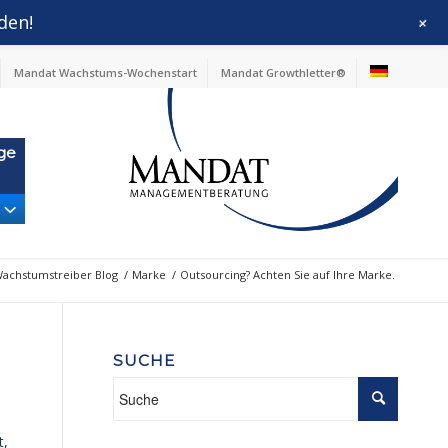
den!
+
Mandat Wachstums-Wochenstart
Mandat Growthletter®
ge
achstumstreiber Blog
/
Marke
/
Outsourcing? Achten Sie auf Ihre Marke.
SUCHE
t,