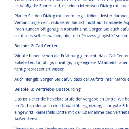
es häufig die Fahrer sind, die einen intensiven Dialog mit Ih
Planen Sie den Dialog mit Ihrem Logistikdienstleister darüber
Verhandlungen ein, reduzieren Sie sich nicht auf finanzielle 
Ihren Kunden oft genug in Kontakt sind. Sorgen Sie auch dafür
nicht alles selber machen, aber den Prozess „Logistik“ sollten
Beispiel 2: Call Center
Wir alle haben schon die Erfahrung gemacht, dass Call Center
ablieferten. Unfähige, unwillige, ungeeignete Mitarbeiter aber
richtig repräsentiert wissen.
Auch hier gilt: Sorgen Sie dafür, dass der Auftritt Ihrer Marke
Beispiel 3: Vertriebs-Outsourcing
Das ist sicher die heikelste Stufe der Vergabe an Dritte. Wir 
an Dritte, oder auch eine Kapazitätsergänzung, sehr gute Erf
eingewirkt, keinesfalls Dritte mit der Übernahme des Vertrieb
Außendienst.
Vertrieb ist eine Kernkompetenz. Es muss schon sehr, sehr g