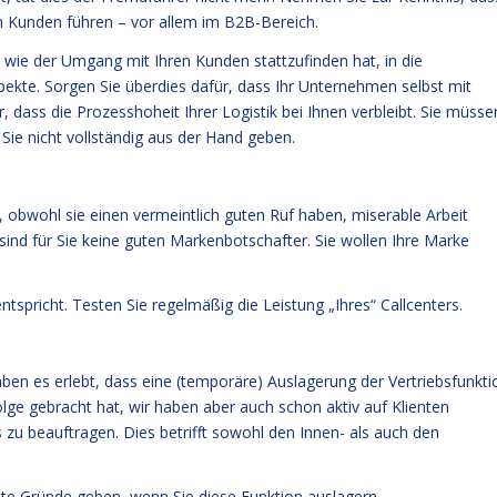
ren Kunden führen – vor allem im B2B-Bereich.
, wie der Umgang mit Ihren Kunden stattzufinden hat, in die
Aspekte. Sorgen Sie überdies dafür, dass Ihr Unternehmen selbst mit
, dass die Prozesshoheit Ihrer Logistik bei Ihnen verbleibt. Sie müsse
 Sie nicht vollständig aus der Hand geben.
, obwohl sie einen vermeintlich guten Ruf haben, miserable Arbeit
 sind für Sie keine guten Markenbotschafter. Sie wollen Ihre Marke
 entspricht. Testen Sie regelmäßig die Leistung „Ihres“ Callcenters.
haben es erlebt, dass eine (temporäre) Auslagerung der Vertriebsfunkti
olge gebracht hat, wir haben aber auch schon aktiv auf Klienten
s zu beauftragen. Dies betrifft sowohl den Innen- als auch den
ute Gründe geben, wenn Sie diese Funktion auslagern.