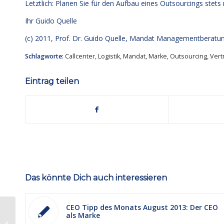
Letztlich: Planen Sie für den Aufbau eines Outsourcings stets
Ihr
Guido Quelle
(c) 2011, Prof. Dr. Guido Quelle, Mandat Managementberat
Schlagworte:
Callcenter
,
Logistik
,
Mandat
,
Marke
,
Outsourcing
,
Vert
Eintrag teilen
Das könnte Dich auch interessieren
CEO Tipp des Monats August 2013: Der CEO
als Marke
Motivation von außen? Nicht