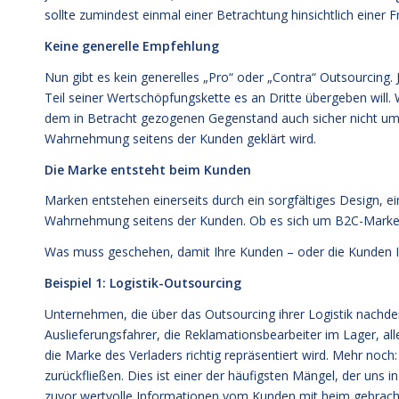
sollte zumindest einmal einer Betrachtung hinsichtlich einer
Keine generelle Empfehlung
Nun gibt es kein generelles „Pro“ oder „Contra“ Outsourcin
Teil seiner Wertschöpfungskette es an Dritte übergeben will. 
dem in Betracht gezogenen Gegenstand auch sicher nicht um 
Wahrnehmung seitens der Kunden geklärt wird.
Die Marke entsteht beim Kunden
Marken entstehen einerseits durch ein sorgfältiges Design, e
Wahrnehmung seitens der Kunden. Ob es sich um B2C-Marken o
Was muss geschehen, damit Ihre Kunden – oder die Kunden Ih
Beispiel 1: Logistik-Outsourcing
Unternehmen, die über das Outsourcing ihrer Logistik nachde
Auslieferungsfahrer, die Reklamationsbearbeiter im Lager, all
die Marke des Verladers richtig repräsentiert wird. Mehr 
zurückfließen. Dies ist einer der häufigsten Mängel, der uns 
zuvor wertvolle Informationen vom Kunden mit heim gebracht