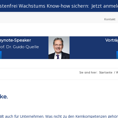
stenfrei Wachstums Know-how sichern:
Jetzt anmel
Kontakt
eynote‑Speaker
Vorträ
of. Dr. Guido Quelle
Sie sind hier:
Startseite
/
W
ke.
 gilt auch für Unternehmen. Was nicht zu den Kernkompetenzen gehör