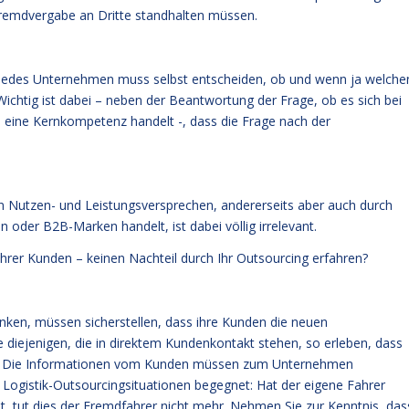
 Fremdvergabe an Dritte standhalten müssen.
g. Jedes Unternehmen muss selbst entscheiden, ob und wenn ja welche
Wichtig ist dabei – neben der Beantwortung der Frage, ob es sich bei
eine Kernkompetenz handelt -, dass die Frage nach der
in Nutzen- und Leistungsversprechen, andererseits aber auch durch
der B2B-Marken handelt, ist dabei völlig irrelevant.
rer Kunden – keinen Nachteil durch Ihr Outsourcing erfahren?
nken, müssen sicherstellen, dass ihre Kunden die neuen
e diejenigen, die in direktem Kundenkontakt stehen, so erleben, dass
noch: Die Informationen vom Kunden müssen zum Unternehmen
in Logistik-Outsourcingsituationen begegnet: Hat der eigene Fahrer
, tut dies der Fremdfahrer nicht mehr. Nehmen Sie zur Kenntnis, das