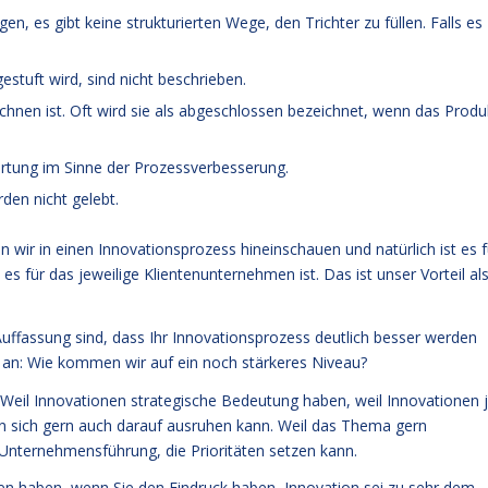
en, es gibt keine strukturierten Wege, den Trichter zu füllen. Falls es
estuft wird, sind nicht beschrieben.
eichnen ist. Oft wird sie als abgeschlossen bezeichnet, wenn das Produ
wertung im Sinne der Prozessverbesserung.
en nicht gelebt.
 wir in einen Innovationsprozess hineinschauen und natürlich ist es f
es für das jeweilige Klientenunternehmen ist. Das ist unser Vorteil al
 Auffassung sind, dass Ihr Innovationsprozess deutlich besser werden
E an: Wie kommen wir auf ein noch stärkeres Niveau?
Weil Innovationen strategische Bedeutung haben, weil Innovationen 
sich gern auch darauf ausruhen kann. Weil das Thema gern
Unternehmensführung, die Prioritäten setzen kann.
en haben, wenn Sie den Eindruck haben, Innovation sei zu sehr dem