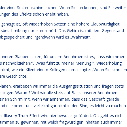
I oder einer Suchmaschine suchen. Wenn Sie ihn kennen, sind Sie weiter
kungen des Effekts schon erlebt haben.
geneigt ist, oft wiederholten Sätzen eine höhere Glaubwürdigkeit
tsbeschreibung nur einmal hört. Das Gehirn ist mit dem Gegenstand
l abgespeichert und irgendwann wird es „Wahrheit“.
enannten Glaubenssätze, für unsere Annahmen ist es, dass wir immer
das nachvollziehen?“, „Was führt zu meiner Meinung?“. Wiederholung
 nicht, wie ein Klient einem Kollegen einmal sagte: „Wenn Sie schreien
dere Geschichte.
anen, erarbeiten wir immer die Ausgangssituation und fragen stets
 liegen. Warum? Weil wir alle stets auf Basis unserer Annahmen
einen Schirm mit, wenn wir annehmen, dass das Geschäft gerade
 und es kommt uns vielleicht gar nicht in den Sinn, es leicht zu machen.
 Illusory Truth Effect wird hier bewusst gefördert. Oft geht es nicht
timmen zu gewinnen, mit welch fragwürdigen Inhalten auch immer