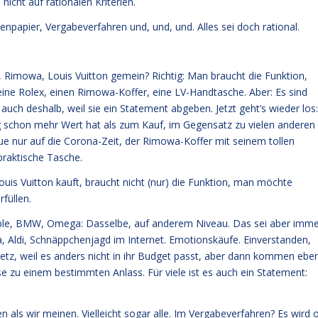
icht auf rationalen Kriterien.
tenpapier, Vergabeverfahren und, und, und. Alles sei doch rational.
, Rimowa, Louis Vuitton gemein? Richtig: Man braucht die Funktion,
eine Rolex, einen Rimowa-Koffer, eine LV-Handtasche. Aber: Es sind
uch deshalb, weil sie ein Statement abgeben. Jetzt geht’s wieder los:
ung schon mehr Wert hat als zum Kauf, im Gegensatz zu vielen anderen
ue nur auf die Corona-Zeit, der Rimowa-Koffer mit seinem tollen
 praktische Tasche.
ouis Vuitton kauft, braucht nicht (nur) die Funktion, man möchte
füllen.
Apple, BMW, Omega: Dasselbe, auf anderem Niveau. Das sei aber imm
, Aldi, Schnäppchenjagd im Internet. Emotionskäufe. Einverstanden,
tz, weil es anders nicht in ihr Budget passt, aber dann kommen ebe
se zu einem bestimmten Anlass. Für viele ist es auch ein Statement:
als wir meinen. Vielleicht sogar alle. Im Vergabeverfahren? Es wird o