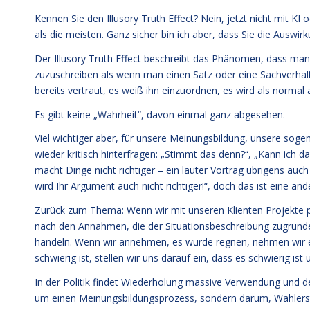
Kennen Sie den Illusory Truth Effect? Nein, jetzt nicht mit K
als die meisten. Ganz sicher bin ich aber, dass Sie die Auswir
Der Illusory Truth Effect beschreibt das Phänomen, dass man 
zuzuschreiben als wenn man einen Satz oder eine Sachverhal
bereits vertraut, es weiß ihn einzuordnen, es wird als norma
Es gibt keine „Wahrheit“, davon einmal ganz abgesehen.
Viel wichtiger aber, für unsere Meinungsbildung, unsere sog
wieder kritisch hinterfragen: „Stimmt das denn?“, „Kann ich 
macht Dinge nicht richtiger – ein lauter Vortrag übrigens auch
wird Ihr Argument auch nicht richtiger!“, doch das ist eine an
Zurück zum Thema: Wenn wir mit unseren Klienten Projekte pl
nach den Annahmen, die der Situationsbeschreibung zugrunde
handeln. Wenn wir annehmen, es würde regnen, nehmen wir 
schwierig ist, stellen wir uns darauf ein, dass es schwierig ist
In der Politik findet Wiederholung massive Verwendung und der
um einen Meinungsbildungsprozess, sondern darum, Wählers