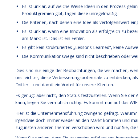
Es ist unklar, auf welche Weise Ideen in den Prozess gelang
Produktgremien gibt, tagen diese unregelmäßig.
Die Kriterien, nach denen eine Idee als verfolgenswert eing
Es ist unklar, wann eine Innovation als erfolgreich zu bez
am Markt ist. Das ist ein Fehler.
Es gibt kein strukturiertes „Lessons Learned“, keine Aus
Die Kommunikationswege sind nicht beschrieben oder werd
Dies sind nur einige der Beobachtungen, die wir machen, wenn
uns leichter, diese Verbesserungspotenziale zu entdecken, als 
Dritter – und damit ein Vorteil für unsere Klienten.
Es genügt aber nicht, den Status festzustellen. Wenn Sie der
kann, liegen Sie vermutlich richtig. Es kommt nun auf das WI
Hier ist die Unternehmensführung zwingend gefragt. Warum? 
irgendwie doch immer wieder an den Markt kommen und man 
zugunsten anderer Themen verschoben wird und nur Sie, die 
Wenn Sie denken, dass Sie zu wenige erfolgreiche Innovation