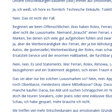
Unsere Entscheidungen basieren (fast) immer auf Emotionen, n
Ja, ich weiß, ich höre es förmlich: Technische Einkäufe, Toilet
Nein. Das ist nicht der Fall.
Beginnen wir beim Offensichtlichen. Was haben Rolex, Ferrari
aber nicht die Luxusmarke. Niemand „braucht“ einen Ferrari, 
Marken, bei denen sich viele gut aufgehoben fühlen und zwar a
Ja, aber die Wertbeständigkeit des Ferrari, der ja bei Abhol
Autos, die (potenzielle) Wertentwicklung der Rolex, man scha
Ersatzteil-Service und der enormen Haltbarkeit, die furchtbar
Nein, nein. Es sind Statements. Wer Ferrari, Rolex, Rimowa, L
dazugehören und ein Statement abgeben, sich einen Traum er
Das sei aber nur bei solchen Luxusmarken so? Nein, nein. 
noch Oberklasse, mindestens obere Mittelklasse? Okay: Dacia
manche kaufen Dacia, bei Aldi und suchen Schnäppchen im Ne
doch die teuren Sneakers, oder Jeans oder eine exklusive Blu
Schau, ich habe gespart, mehr brauche ich nicht.
Wir treffen viel mehr Entscheidungen aus emotionalen Gründen 