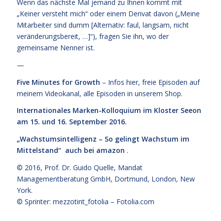
Wenn das nächste Mal jemand zu Ihnen kommt mit
„Keiner versteht mich“ oder einem Derivat davon („Meine
Mitarbeiter sind dumm [Alternativ: faul, langsam, nicht
veränderungsbereit, …]“), fragen Sie ihn, wo der
gemeinsame Nenner ist.
—
Five Minutes for Growth
– Infos
hier,
freie Episoden
auf
meinem Videokanal
, alle Episoden
in unserem Shop
.
Internationales Marken-Kolloquium im Kloster Seeon
am 15. und 16. September 2016.
„Wachstumsintelligenz – So gelingt Wachstum im
Mittelstand“
auch bei amazon
.
© 2016,
Prof. Dr. Guido Quelle
, Mandat
Managementberatung GmbH, Dortmund, London, New
York.
© Sprinter: mezzotint_fotolia –
Fotolia.com