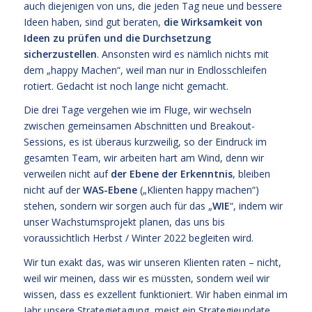
auch diejenigen von uns, die jeden Tag neue und bessere
Ideen haben, sind gut beraten,
die Wirksamkeit von
Ideen zu prüfen und die Durchsetzung
sicherzustellen
. Ansonsten wird es nämlich nichts mit
dem „happy Machen“, weil man nur in Endlosschleifen
rotiert. Gedacht ist noch lange nicht gemacht.
Die drei Tage vergehen wie im Fluge, wir wechseln
zwischen gemeinsamen Abschnitten und Breakout-
Sessions, es ist überaus kurzweilig, so der Eindruck im
gesamten Team, wir arbeiten hart am Wind, denn wir
verweilen nicht auf
der Ebene der Erkenntnis
, bleiben
nicht auf der
WAS-Ebene
(„Klienten happy machen“)
stehen, sondern wir sorgen auch für das „
WIE
“, indem wir
unser Wachstumsprojekt planen, das uns bis
voraussichtlich Herbst / Winter 2022 begleiten wird.
Wir tun exakt das, was wir unseren Klienten raten – nicht,
weil wir meinen, dass wir es müssten, sondern weil wir
wissen, dass es exzellent funktioniert. Wir haben einmal im
Jahr unsere Strategietagung, meist ein Strategieupdate