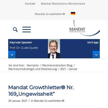
Kontakt
Mandat Wachstums-Wochenstart
Mandat Growthletter®
Keynote‑Speaker
Vorträge
Prof. Dr. Guido Quelle
Sie sind hier:
Startseite
/
Wachstumstreiber Blog
/
Wachstumsstrategie und Realisierung
/
2021
/
Januar
Mandat Growthletter® Nr.
169„Ungewissheit”
/
29. Januar 2021
in
Mandat Growthletter®