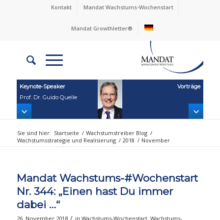
Kontakt
Mandat Wachstums-Wochenstart
Mandat Growthletter®
Keynote‑Speaker
Vorträge
Prof. Dr. Guido Quelle
Sie sind hier:
Startseite
/
Wachstumstreiber Blog
/
Wachstumsstrategie und Realisierung
/
2018
/
November
Mandat Wachstums-#Wochenstart
Nr. 344: „Einen hast Du immer
dabei …“
/
26. November 2018
in
Wachstums-Wochenstart
,
Wachstums-