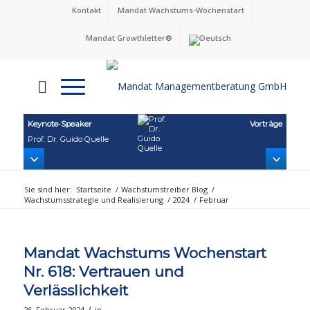
Kontakt
Mandat Wachstums-Wochenstart
Mandat Growthletter®
Keynote‑Speaker
Vorträge
Prof. Dr. Guido Quelle
Sie sind hier:
Startseite
/
Wachstumstreiber Blog
/
Wachstumsstrategie und Realisierung
/
2024
/
Februar
Mandat Wachstums Wochenstart
Nr. 618: Vertrauen und
Verlässlichkeit
/
26. Februar 2024
in