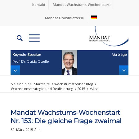
Kontakt
Mandat Wachstums-Wochenstart
Mandat Growthletter®
Keynote‑Speaker
Vorträge
Prof. Dr. Guido Quelle
Sie sind hier:
Startseite
/
Wachstumstreiber Blog
/
Wachstumsstrategie und Realisierung
/
2015
/
März
Mandat Wachstums-Wochenstart
Nr. 153: Die gleiche Frage zweimal
/
30. März 2015
in