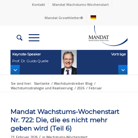
Kontakt
Mandat Wachstums-Wochenstart
Mandat Growthletter®
Keynote‑Speaker
Vorträge
Prof. Dr. Guido Quelle
Sie sind hier:
Startseite
/
Wachstumstreiber Blog
/
Wachstumsstrategie und Realisierung
/
2026
/
Februar
Mandat Wachstums-Wochenstart
Nr. 722: Die, die es nicht mehr
geben wird (Teil 6)
/
23. Februar 2026
in
Wachstums-Wochenstart