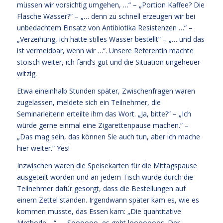
müssen wir vorsichtig umgehen, …“ – „Portion Kaffee? Die
Flasche Wasser?“ – „… denn zu schnell erzeugen wir bei
unbedachtem Einsatz von Antibiotika Resistenzen …“ –
„Verzeihung, ich hatte stilles Wasser bestellt“ – „… und das
ist vermeidbar, wenn wir …“. Unsere Referentin machte
stoisch weiter, ich fand’s gut und die Situation ungeheuer
witzig.
Etwa eineinhalb Stunden später, Zwischenfragen waren
zugelassen, meldete sich ein Teilnehmer, die
Seminarleiterin erteilte ihm das Wort. „Ja, bitte?“ – „Ich
würde gerne einmal eine Zigarettenpause machen.“ –
„Das mag sein, das können Sie auch tun, aber ich mache
hier weiter.“ Yes!
Inzwischen waren die Speisekarten für die Mittagspause
ausgeteilt worden und an jedem Tisch wurde durch die
Teilnehmer dafür gesorgt, dass die Bestellungen auf
einem Zettel standen. Irgendwann später kam es, wie es
kommen musste, das Essen kam: „Die quantitative
Methode …“ – „Soooooo, es geht looooooos. Der