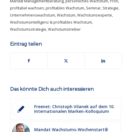
Mandat Managementberatung
,
persönliches Wachstum
,
Profi
,
profitabel wachsen
,
profitables Wachstum
,
Seminar
,
Strategie
,
Unternehmenswachstum
,
Wachstum
,
Wachstumsexperte
,
Wachstumsintelligenz & profitables Wachstum
,
Wachstumsstrategie
,
Wachstumstreiber
Eintrag teilen
Das könnte Dich auch interessieren
Freenet: Christoph Vilanek auf dem 10.
Internationalen Marken-Kolloquium
Mandat Wachstums-Wochenstart®