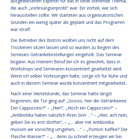
ausgewiesenen Expertin für das in Rede stehende Thema,
die auch „vorlesungserprobt“ war. Ein Vorteil, wie sich
herausstellen sollte. Wir starteten aus organisatorischen
Gründen ein wenig später als geplant und das Programm
war straff.
Die Betreiber des Bistros wollten uns nicht auf dem
Trockenen sitzen lassen und so wurden zu Beginn des
Seminars Getränkebestellungen eingeholt. Das Seminar
begann. Aus meinem Beruf bin ich es gewohnt, dass in
Workshops und Seminaren konzentriert gearbeitet wird.
Wenn ich selber Vorlesungen halte, sorge ich für Ruhe und
auch in diesem Seminar wurde konzentriert mitgearbeitet.
Nach einer Viertelstunde, das Seminar hatte längst
begonnen, die Tür ging auf: „Soooo, hier die Getränkeeee:
Der Cappuccino?“ – „Hier!“, „Noch ein Cappuccino?“ –
„Antibiotika haben natürlich ihren Sinn …“ – „Hier, ach nein,
geben Sie es erst dorthin“, – „… aber mit Antibiotika
müssen wir vorsichtig umgehen, …“ – „Portion Kaffee? Die
Flasche Wasser?“ – „… denn zu schnell erzeugen wir bei