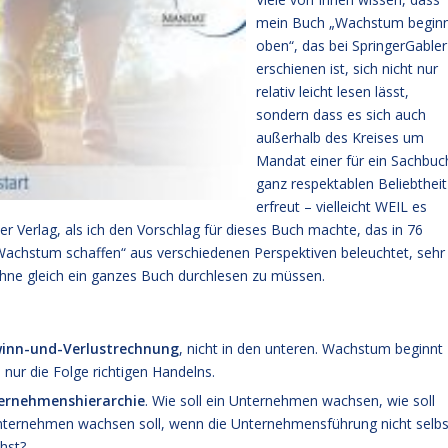
mein Buch „Wachstum begin
oben“, das bei SpringerGabler
erschienen ist, sich nicht nur
relativ leicht lesen lässt,
sondern dass es sich auch
außerhalb des Kreises um
Mandat einer für ein Sachbuc
ganz respektablen Beliebtheit
erfreut – vielleicht WEIL es
 der Verlag, als ich den Vorschlag für dieses Buch machte, das in 76
achstum schaffen“ aus verschiedenen Perspektiven beleuchtet, sehr
hne gleich ein ganzes Buch durchlesen zu müssen.
ewinn-und-Verlustrechnung
, nicht in den unteren. Wachstum beginnt
 nur die Folge richtigen Handelns.
ternehmenshierarchie
. Wie soll ein Unternehmen wachsen, wie soll
Unternehmen wachsen soll, wenn die Unternehmensführung nicht selbs
hst?