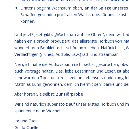
Drittens beginnt Wachstum oben,
an der Spitze unseres
Schaffen gesunden profitablen Wachstums für uns selbst 
können.
Und jetzt? Jetzt gibt’s „Wachstum auf die Ohren“, denn wir h
haben ein Hörbuch produziert, das allererste Hörbuch von Man
wunderbaren Booklet, echt schön anzusehen. Natürlich ist „
Verdächtigen (iTunes, Audible, usw.) lad- und streambar.
Nein, ich habe die Audioversion nicht selbst gesprochen, ob
auch Vorträge halten. Das, liebe Leserinnen und Leser, ist ab
sehr warmen Tonstudio zu sitzen und ebenso stundenlang fehl
Matthias Lühn gewonnen, dem ich hiermit sehr danke und der d
Aber hören Sie selbst:
Zur Hörprobe
Wir sind natürlich super stolz auf unser erstes Hörbuch und 
spannende neue Woche!
Ihr und Euer
Guido Quelle