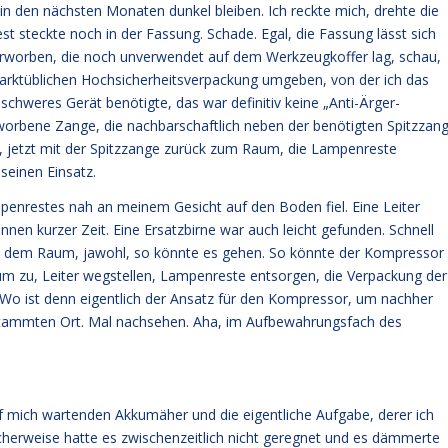
n den nächsten Monaten dunkel bleiben. Ich reckte mich, drehte die
t steckte noch in der Fassung. Schade. Egal, die Fassung lässt sich
 erworben, die noch unverwendet auf dem Werkzeugkoffer lag, schau,
arktüblichen Hochsicherheitsverpackung umgeben, von der ich das
chweres Gerät benötigte, das war definitiv keine „Anti-Ärger-
rworbene Zange, die nachbarschaftlich neben der benötigten Spitzzan
So, jetzt mit der Spitzzange zurück zum Raum, die Lampenreste
seinen Einsatz.
Lampenrestes nah an meinem Gesicht auf den Boden fiel. Eine Leiter
nen kurzer Zeit. Eine Ersatzbirne war auch leicht gefunden. Schnell
z in dem Raum, jawohl, so könnte es gehen. So könnte der Kompressor
um zu, Leiter wegstellen, Lampenreste entsorgen, die Verpackung der
. Wo ist denn eigentlich der Ansatz für den Kompressor, um nachher
estammten Ort. Mal nachsehen. Aha, im Aufbewahrungsfach des
uf mich wartenden Akkumäher und die eigentliche Aufgabe, derer ich
cherweise hatte es zwischenzeitlich nicht geregnet und es dämmerte