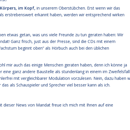
 Körpers, im Kopf,
in unserem Oberstübchen. Erst wenn wir das
als erstrebenswert erkannt haben, werden wir entsprechend wirken
aben etwas getan, was uns viele Freunde zu tun geraten haben: Wir
dat! Ganz frisch, just aus der Presse, sind die CDs mit einem
Wachstum beginnt oben“ als Hörbuch auch bei den üblichen
wohl mir auch das einige Menschen geraten haben, denn ich könne ja
er eine ganz andere Baustelle als stundenlang in einem im Zweifelsfall
erfrei mit vergleichbarer Modulation vorzulesen. Nein, dazu haben w
as als Schauspieler und Sprecher viel besser kann als ich.
mit dieser News von Mandat freue ich mich mit Ihnen auf eine