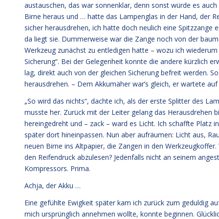
austauschen, das war sonnenklar, denn sonst würde es auch i
Birne heraus und … hatte das Lampenglas in der Hand, der Res
sicher herausdrehen, ich hatte doch neulich eine Spitzzange
da liegt sie. Dummerweise war die Zange noch von der baum
Werkzeug zunächst zu entledigen hatte – wozu ich wiederum s
Sicherung“. Bei der Gelegenheit konnte die andere kürzlich e
lag, direkt auch von der gleichen Sicherung befreit werden. 
herausdrehen. – Dem Akkumäher war’s gleich, er wartete auf 
„So wird das nichts“, dachte ich, als der erste Splitter des 
musste her. Zurück mit der Leiter gelang das Herausdrehen bin
hereingedreht und – zack – ward es Licht. Ich schaffte Plat
später dort hineinpassen. Nun aber aufräumen: Licht aus, Ra
neuen Birne ins Altpapier, die Zangen in den Werkzeugkoffer
den Reifendruck abzulesen? Jedenfalls nicht an seinem ang
Kompressors. Prima.
Achja, der Akku …
Eine gefühlte Ewigkeit später kam ich zurück zum geduldig a
mich ursprünglich annehmen wollte, konnte beginnen. Glückli