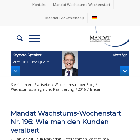
Kontakt
Mandat Wachstums-Wochenstart
Mandat Growthletter®
Keynote‑Speaker
Vorträge
Prof. Dr. Guido Quelle
Sie sind hier:
Startseite
/
Wachstumstreiber Blog
/
Wachstumsstrategie und Realisierung
/
2016
/
Januar
Mandat Wachstums-Wochenstart
Nr. 196: Wie man den Kunden
veralbert
/
25. Januar 2016
in
Marketing
,
Unternehmen
,
Wachstums-