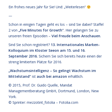
Ein frohes neues Jahr für Sie! Und: „Weiterlesen“
—
Schon in einigen Tagen geht es los – sind Sie dabei? Staffel
2 von
„
Five Minutes for Growth
“
. Hier gelangen Sie zu
unseren
freien Episoden
–
Viel Freude beim Anschauen
.
Sind Sie schon registriert?
13. Internationales Marken-
Kolloquium im Kloster Seeon am 15. und 16.
September 2016.
Sichern Sie sich bereits heute einen der
streng limitierten Plätze für 2016.
„Wachstumsintelligenz – So gelingt Wachstum im
Mittelstand“
ist
auch bei amazon
erhältlich.
© 2015,
Prof. Dr. Guido Quelle
, Mandat
Managementberatung GmbH, Dortmund, London, New
York.
© Sprinter: mezzotint_fotolia –
Fotolia.com