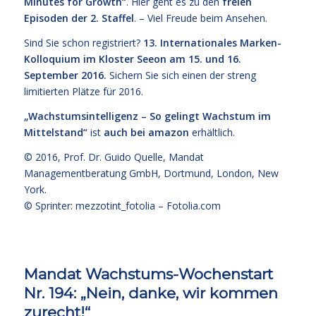
Minutes for Growth
“
. Hier geht es zu den
freien
Episoden der 2. Staffel
. – Viel Freude beim Ansehen.
Sind Sie schon registriert?
13. Internationales Marken-
Kolloquium im Kloster Seeon am 15. und 16.
September 2016.
Sichern Sie sich einen der streng
limitierten Plätze für 2016.
„Wachstumsintelligenz – So gelingt Wachstum im
Mittelstand“
ist
auch bei amazon
erhältlich.
© 2016,
Prof. Dr. Guido Quelle
, Mandat
Managementberatung GmbH, Dortmund, London, New
York.
© Sprinter: mezzotint_fotolia –
Fotolia.com
Mandat Wachstums-Wochenstart
Nr. 194: „Nein, danke, wir kommen
zurecht!“