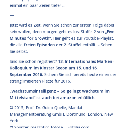
einmal ein paar Zeilen tiefer …
—
Jetzt wird es Zeit, wenn Sie schon zur ersten Folge dabei
sein wollen, denn morgen geht es los: Staffel 2 von
„
Five
Minutes for Growth
“
. Hier geht es zur Youtube-Playlist,
die alle
freien Episoden der 2. Staffel
enthält. – Sehen
Sie selbst.
Sind Sie schon registriert?
13. Internationales Marken-
Kolloquium im Kloster Seeon am 15. und 16.
September 2016.
Sichern Sie sich bereits heute einen der
streng limitierten Plätze für 2016.
„Wachstumsintelligenz – So gelingt Wachstum im
Mittelstand“
ist
auch bei amazon
erhältlich.
© 2015,
Prof. Dr. Guido Quelle
, Mandat
Managementberatung GmbH, Dortmund, London, New
York.
© Sprinter: mezzotint_fotolia –
Fotolia.com