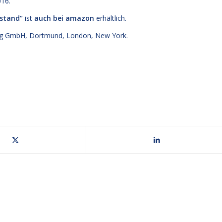
016.
lstand“
ist
auch bei amazon
erhältlich.
g GmbH, Dortmund, London, New York.