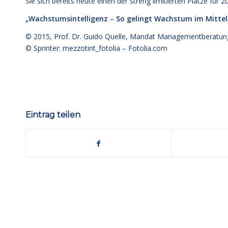
Sie sich bereits heute einen der streng limitierten Plätze für 2
„Wachstumsintelligenz – So gelingt Wachstum im Mitte
© 2015,
Prof. Dr. Guido Quelle
, Mandat Managementberatun
© Sprinter: mezzotint_fotolia –
Fotolia.com
Eintrag teilen