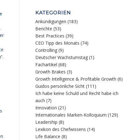
KATEGORIEN
ne
Ankündigungen
(183)
.
Berichte
(53)
er
Best Practices
(39)
CEO Tipp des Monats
(74)
te
Controlling
(9)
“.
Deutscher Wachstumstag
(1)
s
Fachartikel
(68)
Growth Brakes
(3)
Growth Intelligence & Profitable Growth
(6)
Guidos persönliche Sicht
(111)
Ich habe keine Schuld und Recht habe ich
auch
(7)
Innovation
(21)
is
Internationales Marken-Kolloquium
(129)
Leadership
(8)
Lexikon des Chefwissens
(14)
en
Life Balance
(8)