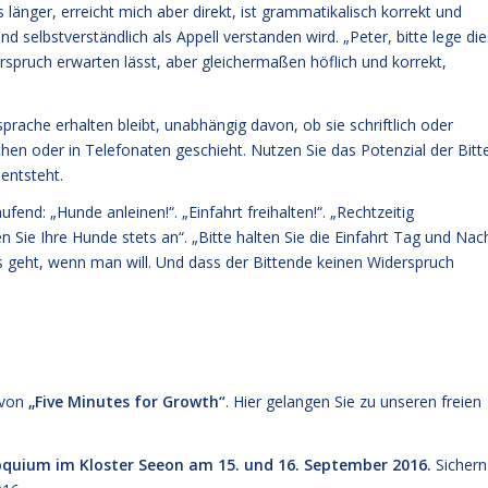
änger, erreicht mich aber direkt, ist grammatikalisch korrekt und
und selbstverständlich als Appell verstanden wird. „Peter, bitte lege die
derspruch erwarten lässt, aber gleichermaßen höflich und korrekt,
rache erhalten bleibt, unabhängig davon, ob sie schriftlich oder
chen oder in Telefonaten geschieht. Nutzen Sie das Potenzial der Bitt
 entsteht.
ufend: „Hunde anleinen!“. „Einfahrt freihalten!“. „Rechtzeitig
n Sie Ihre Hunde stets an“. „Bitte halten Sie die Einfahrt Tag und Nac
Es geht, wenn man will. Und dass der Bittende keinen Widerspruch
2 von
„
Five Minutes for Growth
“
. Hier gelangen Sie zu unseren
freien
oquium im Kloster Seeon am 15. und 16. September 2016.
Sichern