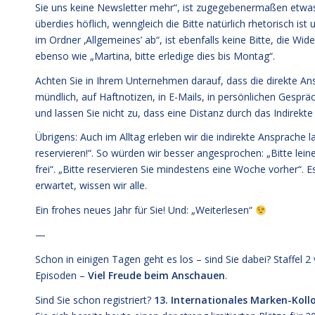
Sie uns keine Newsletter mehr“, ist zugegebenermaßen etwas l
überdies höflich, wenngleich die Bitte natürlich rhetorisch ist 
im Ordner ‚Allgemeines’ ab“, ist ebenfalls keine Bitte, die Wi
ebenso wie „Martina, bitte erledige dies bis Montag“.
Achten Sie in Ihrem Unternehmen darauf, dass die direkte Ansp
mündlich, auf Haftnotizen, in E-Mails, in persönlichen Gesprä
und lassen Sie nicht zu, dass eine Distanz durch das Indirekte
Übrigens: Auch im Alltag erleben wir die indirekte Ansprache la
reservieren!“. So würden wir besser angesprochen: „Bitte leine
frei“. „Bitte reservieren Sie mindestens eine Woche vorher“. 
erwartet, wissen wir alle.
Ein frohes neues Jahr für Sie! Und: „Weiterlesen“
—
Schon in einigen Tagen geht es los – sind Sie dabei? Staffel 
Episoden
–
Viel Freude beim Anschauen
.
Sind Sie schon registriert?
13. Internationales Marken-Koll