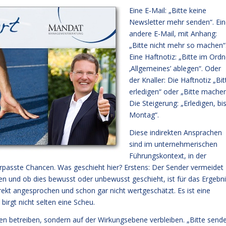
Eine E-Mail: „Bitte keine
Newsletter mehr senden“. Ei
andere E-Mail, mit Anhang:
„Bitte nicht mehr so machen“
Eine Haftnotiz: „Bitte im Ordn
‚Allgemeines’ ablegen“. Oder
der Knaller: Die Haftnotiz „Bit
erledigen“ oder „Bitte machen
Die Steigerung: „Erledigen, bi
Montag“.
Diese indirekten Ansprachen
sind im unternehmerischen
Führungskontext, in der
rpasste Chancen. Was geschieht hier? Erstens: Der Sender vermeidet
ten und ob dies bewusst oder unbewusst geschieht, ist für das Ergebn
irekt angesprochen und schon gar nicht wertgeschätzt. Es ist eine
irgt nicht selten eine Scheu.
ien betreiben, sondern auf der Wirkungsebene verbleiben. „Bitte send