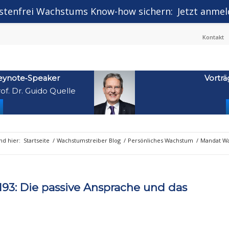
stenfrei Wachstums Know-how sichern:
Jetzt anmel
Kontakt
eynote‑Speaker
Vorträ
of. Dr. Guido Quelle
ind hier:
Startseite
/
Wachstumstreiber Blog
/
Persönliches Wachstum
/
Mandat Wa
93: Die passive Ansprache und das