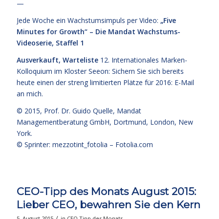
—
Jede Woche ein Wachstumsimpuls per Video:
„Five
Minutes for Growth“ – Die Mandat Wachstums-
Videoserie, Staffel 1
Ausverkauft, Warteliste
12. Internationales Marken-
Kolloquium im Kloster Seeon: Sichern Sie sich bereits
heute einen der streng limitierten Plätze für 2016:
E-Mail
an mich.
© 2015,
Prof. Dr. Guido Quelle
, Mandat
Managementberatung GmbH, Dortmund, London, New
York.
© Sprinter: mezzotint_fotolia –
Fotolia.com
CEO-Tipp des Monats August 2015:
Lieber CEO, bewahren Sie den Kern
/
5. August 2015
in
CEO Tipp des Monats