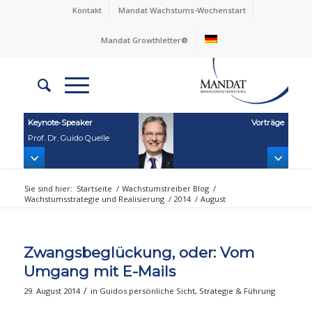
Kontakt
Mandat Wachstums-Wochenstart
Mandat Growthletter®
Keynote‑Speaker
Vorträge
Prof. Dr. Guido Quelle
Sie sind hier:
Startseite
/
Wachstumstreiber Blog
/
Wachstumsstrategie und Realisierung
/
2014
/
August
Zwangsbeglückung, oder: Vom
Umgang mit E-Mails
/
29. August 2014
in
Guidos persönliche Sicht
,
Strategie & Führung