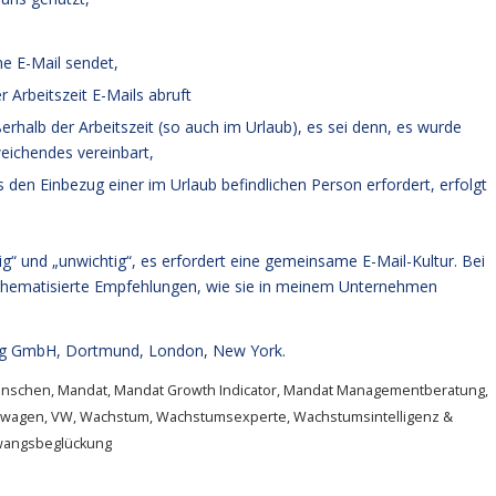
ne E-Mail sendet,
 Arbeitszeit E-Mails abruft
erhalb der Arbeitszeit (so auch im Urlaub), es sei denn, es wurde
ichendes vereinbart,
den Einbezug einer im Urlaub befindlichen Person erfordert, erfolgt
g“ und „unwichtig“, es erfordert eine gemeinsame E-Mail-Kultur. Bei
 thematisierte Empfehlungen, wie sie in meinem Unternehmen
g GmbH, Dortmund, London, New York.
nschen
,
Mandat
,
Mandat Growth Indicator
,
Mandat Managementberatung
,
swagen
,
VW
,
Wachstum
,
Wachstumsexperte
,
Wachstumsintelligenz &
angsbeglückung