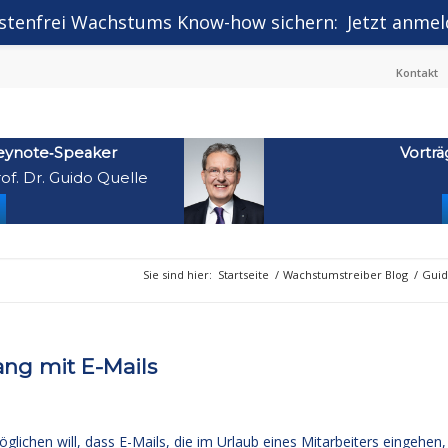
stenfrei Wachstums Know-how sichern:
Jetzt anmel
Kontakt
eynote‑Speaker
Vorträ
of. Dr. Guido Quelle
Sie sind hier:
Startseite
/
Wachstumstreiber Blog
/
Guid
ng mit E-Mails
ichen will, dass E-Mails, die im Urlaub eines Mitarbeiters eingehen,