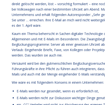
direkt gelöscht werden, löst – vorsichtig formuliert – eine 
bei Volkswagen nach einer bestimmten Uhrzeit am Abend. Man 
Unternehmens und erhält folgenden Autoresponder: „Sehr geehr
Sie unter … erreichen. Ihre E-Mail an mich wird nicht weiterg
es der 1. April wäre.
Kaum ein Thema beherrscht in Sachen digitaler Technologie
Allgemeinen und mit E-Mails im Besonderen. Die Zwangsbeglü
Beglückungsprogramme: Server ab einer gewissen Uhrzeit absc
Verlaub: Eingehende Briefe, Faxe, von Kollegen oder Projekt
werden. Das wurden sie auch nie.
Versäumt wird bei den gutmenschlichen Beglückungsversuchen, 
Führungskräfte in ihre Pflicht zu führen auch integrieren, da
Mails und auch mit der Menge eingehender E-Mails verständ
Wie wäre es mit folgendem Konsens in einem Unternehmen:
E-Mails werden nur gesendet, wenn es erforderlich ist,
E-Mails werden nicht zur Diskussion wichtiger Dinge genut
ein „CC“-Verteiler wird nicht zur Absicherung des eigenen 