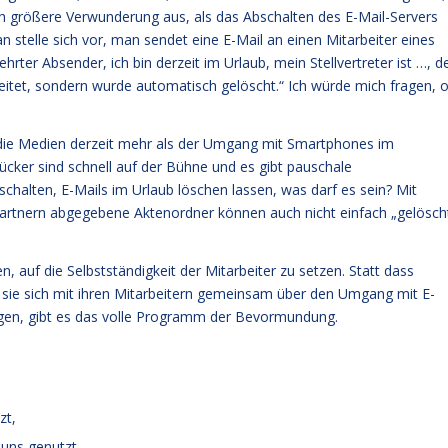
noch größere Verwunderung aus, als das Abschalten des E-Mail-Servers
stelle sich vor, man sendet eine E-Mail an einen Mitarbeiter eines
ter Absender, ich bin derzeit im Urlaub, mein Stellvertreter ist …, d
eleitet, sondern wurde automatisch gelöscht.“ Ich würde mich fragen, 
 die Medien derzeit mehr als der Umgang mit Smartphones im
cker sind schnell auf der Bühne und es gibt pauschale
halten, E-Mails im Urlaub löschen lassen, was darf es sein? Mit
partnern abgegebene Aktenordner können auch nicht einfach „gelösch
auf die Selbstständigkeit der Mitarbeiter zu setzen. Statt dass
ss sie sich mit ihren Mitarbeitern gemeinsam über den Umgang mit E-
igen, gibt es das volle Programm der Bevormundung.
zt,
Tuns genutzt,