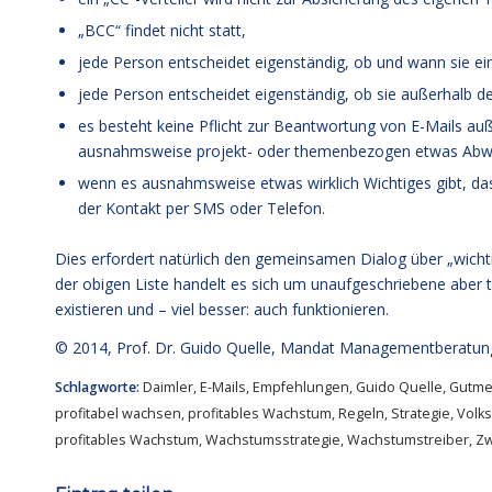
„BCC“ findet nicht statt,
jede Person entscheidet eigenständig, ob und wann sie ei
jede Person entscheidet eigenständig, ob sie außerhalb der
es besteht keine Pflicht zur Beantwortung von E-Mails auß
ausnahmsweise projekt- oder themenbezogen etwas Abwe
wenn es ausnahmsweise etwas wirklich Wichtiges gibt, das 
der Kontakt per SMS oder Telefon.
Dies erfordert natürlich den gemeinsamen Dialog über „wichti
der obigen Liste handelt es sich um unaufgeschriebene aber
existieren und – viel besser: auch funktionieren.
© 2014,
Prof. Dr. Guido Quelle
, Mandat Managementberatun
Schlagworte:
Daimler
,
E-Mails
,
Empfehlungen
,
Guido Quelle
,
Gutme
profitabel wachsen
,
profitables Wachstum
,
Regeln
,
Strategie
,
Volk
profitables Wachstum
,
Wachstumsstrategie
,
Wachstumstreiber
,
Zw