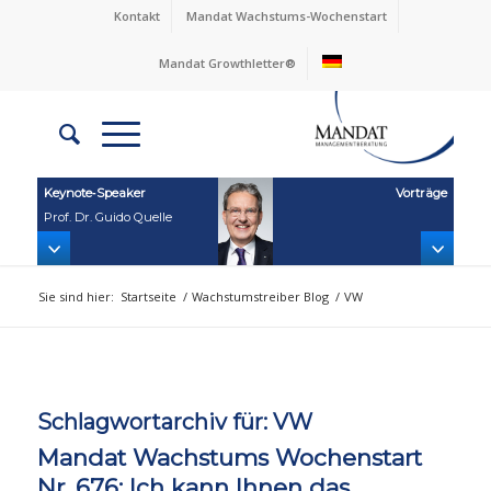
Kontakt
Mandat Wachstums-Wochenstart
Mandat Growthletter®
Keynote‑Speaker
Vorträge
Prof. Dr. Guido Quelle
Sie sind hier:
Startseite
/
Wachstumstreiber Blog
/
VW
Schlagwortarchiv für:
VW
Mandat Wachstums Wochenstart
Nr. 676: Ich kann Ihnen das