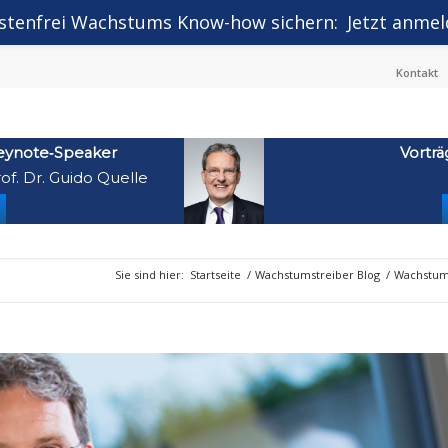
stenfrei Wachstums Know-how sichern:
Jetzt anmel
Kontakt
eynote‑Speaker
Vorträ
of. Dr. Guido Quelle
Sie sind hier:
Startseite
/
Wachstumstreiber Blog
/
Wachstum