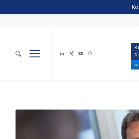
Ko
K
Pr