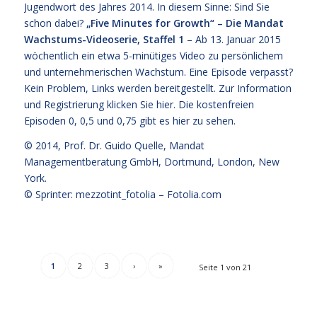
Jugendwort des Jahres 2014. In diesem Sinne: Sind Sie
schon dabei?
„Five Minutes for Growth“ – Die Mandat
Wachstums-Videoserie, Staffel 1
– Ab 13. Januar 2015
wöchentlich ein etwa 5-minütiges Video zu persönlichem
und unternehmerischen Wachstum. Eine Episode verpasst?
Kein Problem, Links werden bereitgestellt. Zur Information
und Registrierung klicken Sie
hier
. Die kostenfreien
Episoden 0, 0,5 und 0,75 gibt es hier zu sehen.
© 2014,
Prof. Dr. Guido Quelle
, Mandat
Managementberatung GmbH, Dortmund, London, New
York.
© Sprinter: mezzotint_fotolia –
Fotolia.com
1
2
3
›
»
Seite 1 von 21