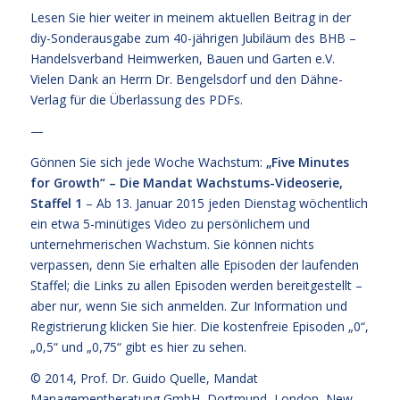
Lesen Sie
hier weiter
in meinem aktuellen Beitrag in der
diy-Sonderausgabe zum 40-jährigen Jubiläum des BHB –
Handelsverband Heimwerken, Bauen und Garten e.V.
Vielen Dank an Herrn Dr. Bengelsdorf und den Dähne-
Verlag für die Überlassung des PDFs.
—
Gönnen Sie sich jede Woche Wachstum:
„Five Minutes
for Growth“ – Die Mandat Wachstums-Videoserie,
Staffel 1
– Ab 13. Januar 2015 jeden Dienstag wöchentlich
ein etwa 5-minütiges Video zu persönlichem und
unternehmerischen Wachstum. Sie können nichts
verpassen, denn Sie erhalten alle Episoden der laufenden
Staffel; die Links zu allen Episoden werden bereitgestellt –
aber nur, wenn Sie sich anmelden. Zur Information und
Registrierung klicken Sie
hier
. Die kostenfreie
Episoden „0“,
„0,5“ und „0,75“ gibt es hier zu sehen.
© 2014,
Prof. Dr. Guido Quelle
, Mandat
Managementberatung GmbH, Dortmund, London, New