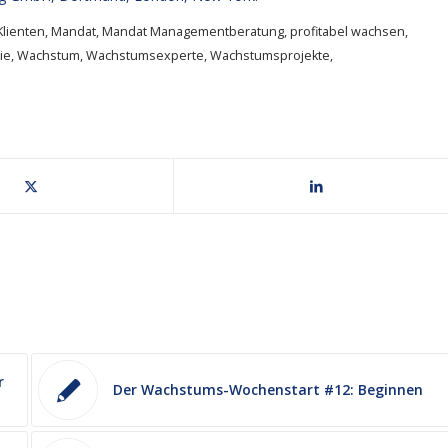
Klienten
,
Mandat
,
Mandat Managementberatung
,
profitabel wachsen
,
ie
,
Wachstum
,
Wachstumsexperte
,
Wachstumsprojekte
,
r
Der Wachstums-Wochenstart #12: Beginnen