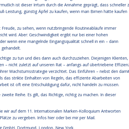
rmutlich ist dieser Irrtum durch die Annahme geprägt, dass schneller 
 Null-Leistung, günstig Äpfel zu kaufen, wenn man Birnen hätte kaufen
ht Freude, zu sehen, wenn nutzbringende Routineabläufe immer
icht wird. Aber: Geschwindigkeit ergibt nur bei einer hohen
der wenn eine mangelnde Eingangsqualität schnell in ein – dann
n gehandelt.
htige zu tun und dies dann auch durchzuziehen. Diejenigen Klienten,
en – nicht zuletzt auf unseren Rat – anfangs auf übertriebene Effizien
 ihrer Wachstumsstrategie verzichtet. Das Einführen – nebst den dami
 das strikte Einhalten von Regeln, das effiziente Abarbeiten von
beit ist oft eine Entschuldigung dafür, nicht handeln zu müssen.
weite Reihe. Es gilt, das Richtige, richtig zu machen. In dieser
 die wir auf dem 11. Internationalen Marken-Kolloquium Antworten
n Plätze zu vergeben.
Infos hier
oder bei mir per Mail.
g GmbH, Dortmund, London, New York.