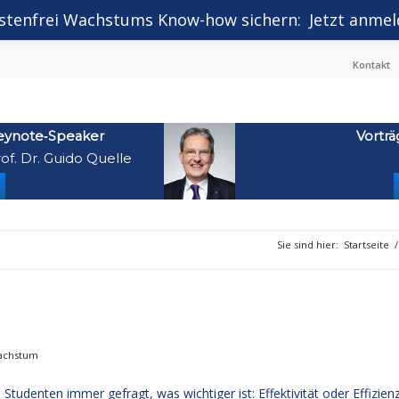
stenfrei Wachstums Know-how sichern:
Jetzt anmel
Kontakt
eynote‑Speaker
Vorträ
of. Dr. Guido Quelle
Sie sind hier:
Startseite
/
Wachstum
denten immer gefragt, was wichtiger ist: Effektivität oder Effizienz