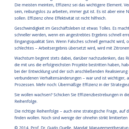
Die meisten meinten, Effizienz sei das wichtigere Element. Ve
sein, reibungslos zu arbeiten, immer gut ist. Es ist aber eine
sollen. Effizienz ohne Effektivität ist nicht hilfreich.
Geschwindigkeit im Geschäftsleben ist etwas Tolles. Es mac
schneller werden, wenn ein angestrebtes Ergebnis schnell erre
Eingangsqualität Sinn. Wenn Falsches schnell gemacht wird, o
schlechtes – Arbeitsergebnis übersetzt wird, wird mit Zitrone
Wachstum beginnt stets dabei, darüber nachzudenken, das Ric
die mit uns die erfolgreichsten Projekte bestritten haben, hab
bei der Entwicklung und der sich anschließenden Realisierung
verbundenen Verhaltensänderungen – war und ist wichtiger, als
Prozessen. Mehr noch: Übermäßige Effizienz in der Strategiear
Sie wollen wachsen? Schicken Sie Effizienzbestrebungen in die z
Reihenfolge.
Die richtige Reihenfolge – auch eine strategische Frage, auf
finden wollen. Noch sind wenige der ohnehin strikt limitierte
© 2014,
Prof. Dr. Guido Quelle
, Mandat Managementberatun