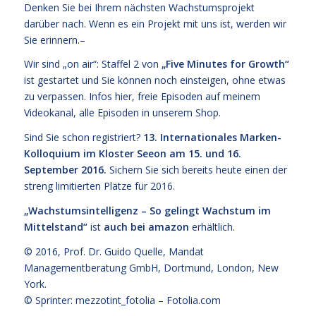
Denken Sie bei Ihrem nächsten Wachstumsprojekt
darüber nach. Wenn es ein Projekt mit uns ist, werden wir
Sie erinnern.–
Wir sind „on air“: Staffel 2 von
„
Five Minutes for Growth
“
ist gestartet und Sie können noch einsteigen, ohne etwas
zu verpassen. Infos
hier,
freie Episoden
auf meinem
Videokanal
, alle Episoden
in unserem Shop
.
Sind Sie schon registriert?
13. Internationales Marken-
Kolloquium im Kloster Seeon am 15. und 16.
September 2016.
Sichern Sie sich bereits heute einen der
streng limitierten Plätze für 2016.
„Wachstumsintelligenz – So gelingt Wachstum im
Mittelstand“
ist
auch bei amazon
erhältlich.
© 2016,
Prof. Dr. Guido Quelle
, Mandat
Managementberatung GmbH, Dortmund, London, New
York.
© Sprinter: mezzotint_fotolia –
Fotolia.com