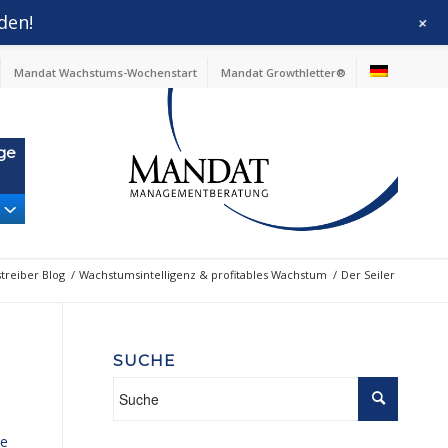
den!
+
Mandat Wachstums-Wochenstart
Mandat Growthletter®
ge
reiber Blog
/
Wachstumsintelligenz & profitables Wachstum
/
Der Seiler
SUCHE
le