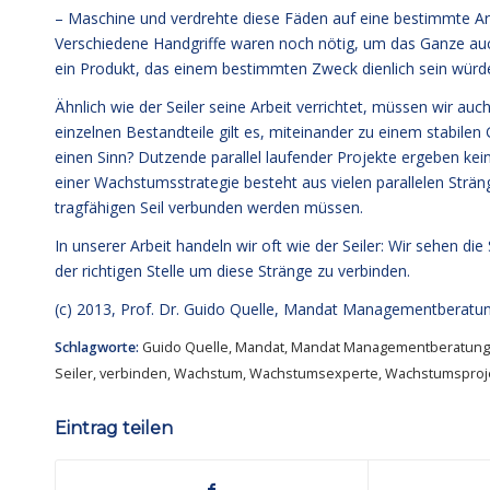
– Maschine und verdrehte diese Fäden auf eine bestimmte Art 
Verschiedene Handgriffe waren noch nötig, um das Ganze auch
ein Produkt, das einem bestimmten Zweck dienlich sein würd
Ähnlich wie der Seiler seine Arbeit verrichtet, müssen wir 
einzelnen Bestandteile gilt es, miteinander zu einem stabile
einen Sinn? Dutzende parallel laufender Projekte ergeben kein
einer Wachstumsstrategie besteht aus vielen parallelen Strä
tragfähigen Seil verbunden werden müssen.
In unserer Arbeit handeln wir oft wie der Seiler: Wir sehen d
der richtigen Stelle um diese Stränge zu verbinden.
(c) 2013,
Prof. Dr. Guido Quelle
, Mandat Managementberatun
Schlagworte:
Guido Quelle
,
Mandat
,
Mandat Managementberatung
Seiler
,
verbinden
,
Wachstum
,
Wachstumsexperte
,
Wachstumsproj
Eintrag teilen