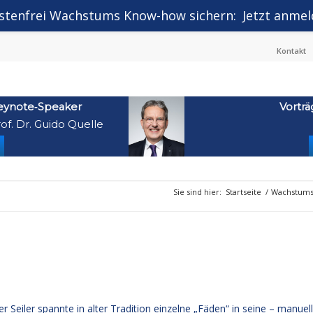
stenfrei Wachstums Know-how sichern:
Jetzt anmel
Kontakt
eynote‑Speaker
Vorträ
of. Dr. Guido Quelle
Sie sind hier:
Startseite
/
Wachstumst
r Seiler spannte in alter Tradition einzelne „Fäden“ in seine – manuel