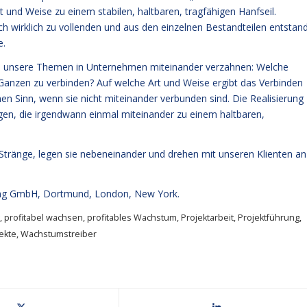
und Weise zu einem stabilen, haltbaren, tragfähigen Hanfseil.
 wirklich zu vollenden und aus den einzelnen Bestandteilen entstan
e.
auch unsere Themen in Unternehmen miteinander verzahnen: Welche
n Ganzen zu verbinden? Auf welche Art und Weise ergibt das Verbinden
en Sinn, wenn sie nicht miteinander verbunden sind. Die Realisierung
ngen, die irgendwann einmal miteinander zu einem haltbaren,
ie Stränge, legen sie nebeneinander und drehen mit unseren Klienten an
g GmbH, Dortmund, London, New York.
,
profitabel wachsen
,
profitables Wachstum
,
Projektarbeit
,
Projektführung
,
ekte
,
Wachstumstreiber