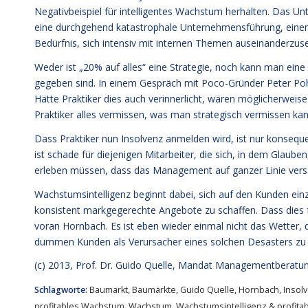
Negativbeispiel für intelligentes Wachstum herhalten. Das U
eine durchgehend katastrophale Unternehmensführung, einen
Bedürfnis, sich intensiv mit internen Themen auseinanderzuset
Weder ist „20% auf alles“ eine Strategie, noch kann man eine
gegeben sind. In einem Gespräch mit Poco-Gründer Peter Poh
Hätte Praktiker dies auch verinnerlicht, wären möglicherweis
Praktiker alles vermissen, was man strategisch vermissen kan
Dass Praktiker nun Insolvenz anmelden wird, ist nur konsequ
ist schade für diejenigen Mitarbeiter, die sich, in dem Gla
erleben müssen, dass das Management auf ganzer Linie versa
Wachstumsintelligenz beginnt dabei, sich auf den Kunden ein
konsistent markgegerechte Angebote zu schaffen. Dass dies fu
voran Hornbach. Es ist eben wieder einmal nicht das Wetter, d
dummen Kunden als Verursacher eines solchen Desasters zu bem
(c) 2013,
Prof. Dr. Guido Quelle
, Mandat Managementberatu
Schlagworte:
Baumarkt
,
Baumärkte
,
Guido Quelle
,
Hornbach
,
Insol
profitables Wachstum
,
Wachstum
,
Wachstumsintelligenz & profit