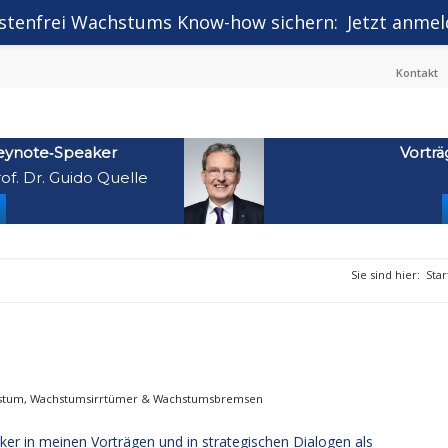
stenfrei Wachstums Know-how sichern:
Jetzt anmel
Kontakt
eynote‑Speaker
Vorträ
of. Dr. Guido Quelle
Sie sind hier:
Star
hstum
,
Wachstumsirrtümer & Wachstumsbremsen
ker in meinen Vorträgen und in strategischen Dialogen als