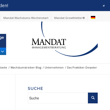
den!
+
Mandat Wachstums-Wochenstart
Mandat Growthletter®
ge
tseite
/
Wachstumstreiber Blog
/
Unternehmen
/
Das Praktiker-Desaster
SUCHE