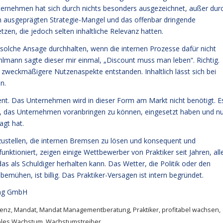
nternehmen hat sich durch nichts besonders ausgezeichnet, außer dur
 ausgeprägten Strategie-Mangel und das offenbar dringende
zen, die jedoch selten inhaltliche Relevanz hatten.
 solche Ansage durchhalten, wenn die internen Prozesse dafür nicht
lmann sagte dieser mir einmal, „Discount muss man leben“. Richtig.
e zweckmäßigere Nutzenaspekte entstanden. Inhaltlich lässt sich bei
n.
ent. Das Unternehmen wird in dieser Form am Markt nicht benötigt. E
uben, das Unternehmen voranbringen zu können, eingesetzt haben und n
gt hat.
zustellen, die internen Bremsen zu lösen und konsequent und
nktioniert, zeigen einige Wettbewerber von Praktiker seit Jahren, all
as als Schuldiger herhalten kann. Das Wetter, die Politik oder den
ühen, ist billig. Das Praktiker-Versagen ist intern begründet.
ng GmbH
venz
,
Mandat
,
Mandat Managementberatung
,
Praktiker
,
profitabel wachsen
,
ables Wachstum
,
Wachstumstreiber