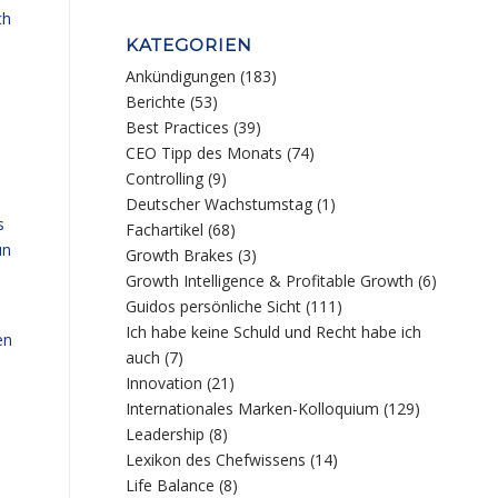
ch
KATEGORIEN
Ankündigungen
(183)
Berichte
(53)
Best Practices
(39)
CEO Tipp des Monats
(74)
Controlling
(9)
Deutscher Wachstumstag
(1)
s
Fachartikel
(68)
un
Growth Brakes
(3)
Growth Intelligence & Profitable Growth
(6)
Guidos persönliche Sicht
(111)
Ich habe keine Schuld und Recht habe ich
en
auch
(7)
Innovation
(21)
Internationales Marken-Kolloquium
(129)
Leadership
(8)
Lexikon des Chefwissens
(14)
Life Balance
(8)