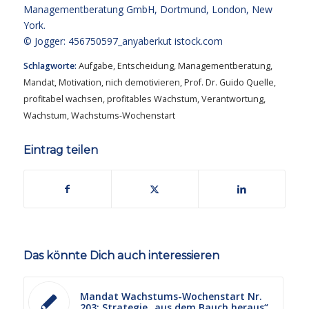
Managementberatung GmbH, Dortmund, London, New
York.
© Jogger: 456750597_anyaberkut
istock.com
Schlagworte:
Aufgabe
,
Entscheidung
,
Managementberatung
,
Mandat
,
Motivation
,
nich demotivieren
,
Prof. Dr. Guido Quelle
,
profitabel wachsen
,
profitables Wachstum
,
Verantwortung
,
Wachstum
,
Wachstums-Wochenstart
Eintrag teilen
Das könnte Dich auch interessieren
Mandat Wachstums-Wochenstart Nr.
203: Strategie „aus dem Bauch heraus“