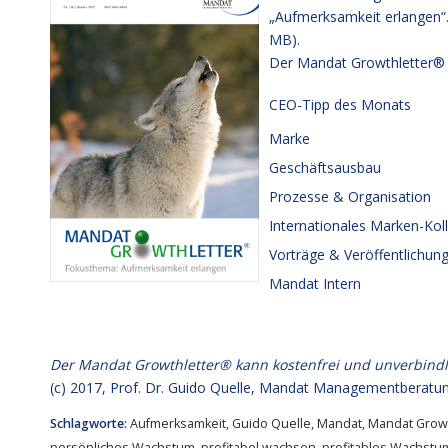
„Aufmerksamkeit erlangen“
MB).
Der Mandat Growthletter® 
CEO-Tipp des Monats
Marke
Geschäftsausbau
Prozesse & Organisation
Internationales Marken-Ko
Vorträge & Veröffentlichun
Mandat Intern
Der Mandat Growthletter® kann kostenfrei und unverbind
(c) 2017,
Prof. Dr. Guido Quelle
, Mandat Managementberatun
Schlagworte:
Aufmerksamkeit
,
Guido Quelle
,
Mandat
,
Mandat Growt
persönliches Wachstum
,
profitabel wachsen
,
profitables Wachstu