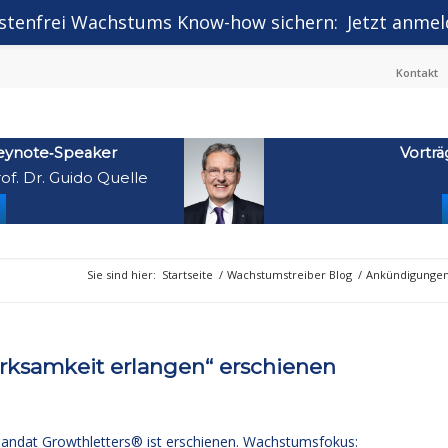
stenfrei Wachstums Know-how sichern:
Jetzt anmel
Kontakt
eynote‑Speaker
Vorträ
of. Dr. Guido Quelle
Sie sind hier:
Startseite
/
Wachstumstreiber Blog
/
Ankündigunge
rksamkeit erlangen“ erschienen
andat Growthletters® ist erschienen. Wachstumsfokus: