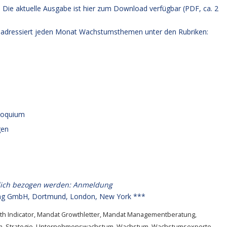
. Die aktuelle Ausgabe
ist hier zum Download verfügbar (PDF, ca. 2
adressiert jeden Monat Wachstumsthemen unter den Rubriken:
lloquium
gen
lich bezogen werden:
Anmeldung
g GmbH, Dortmund, London, New York ***
h Indicator
,
Mandat Growthletter
,
Mandat Managementberatung
,
m
,
Strategie
,
Unternehmenswachstum
,
Wachstum
,
Wachstumsexperte
,